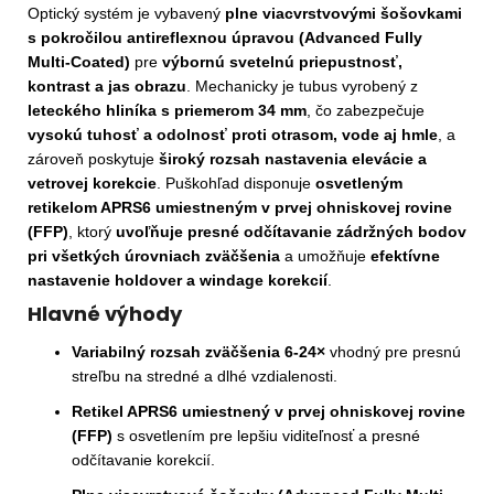
Optický systém je vybavený
plne viacvrstvovými šošovkami
s pokročilou antireflexnou úpravou (Advanced Fully
Multi-Coated)
pre
výbornú svetelnú priepustnosť,
kontrast a jas obrazu
. Mechanicky je tubus vyrobený z
leteckého hliníka s priemerom 34 mm
, čo zabezpečuje
vysokú tuhosť a odolnosť proti otrasom, vode aj hmle
, a
zároveň poskytuje
široký rozsah nastavenia elevácie a
vetrovej korekcie
. Puškohľad disponuje
osvetleným
retikelom APRS6 umiestneným v prvej ohniskovej rovine
(FFP)
, ktorý
uvoľňuje presné odčítavanie zádržných bodov
pri všetkých úrovniach zväčšenia
a umožňuje
efektívne
nastavenie holdover a windage korekcií
.
Hlavné výhody
Variabilný rozsah zväčšenia 6-24×
vhodný pre presnú
streľbu na stredné a dlhé vzdialenosti.
Retikel APRS6 umiestnený v prvej ohniskovej rovine
(FFP)
s osvetlením pre lepšiu viditeľnosť a presné
odčítavanie korekcií.