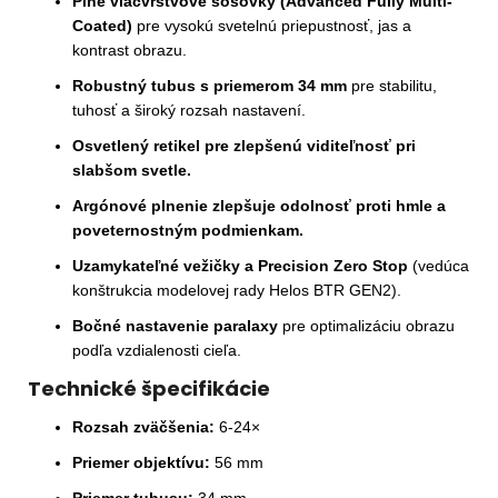
Plne viacvrstvové šošovky (Advanced Fully Multi-
Coated)
pre vysokú svetelnú priepustnosť, jas a
kontrast obrazu.
Robustný tubus s priemerom 34 mm
pre stabilitu,
tuhosť a široký rozsah nastavení.
Osvetlený retikel pre zlepšenú viditeľnosť pri
slabšom svetle.
Argónové plnenie zlepšuje odolnosť proti hmle a
poveternostným podmienkam.
Uzamykateľné vežičky a Precision Zero Stop
(vedúca
konštrukcia modelovej rady Helos BTR GEN2).
Bočné nastavenie paralaxy
pre optimalizáciu obrazu
podľa vzdialenosti cieľa.
Technické špecifikácie
Rozsah zväčšenia:
6-24×
Priemer objektívu:
56 mm
Priemer tubusu:
34 mm