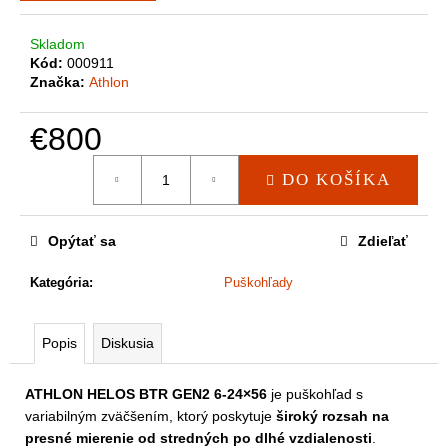
a
m
Skladom
e
Kód:
000911
Značka:
Athlon
€800
Jednotková
DO KOŠÍKA
cena:
Opýtať sa
Zdieľať
Kategória
:
Puškohľady
Popis
Diskusia
ATHLON HELOS BTR GEN2 6-24×56
je puškohľad s
variabilným zväčšením, ktorý poskytuje
široký rozsah na
presné mierenie od stredných po dlhé vzdialenosti
.