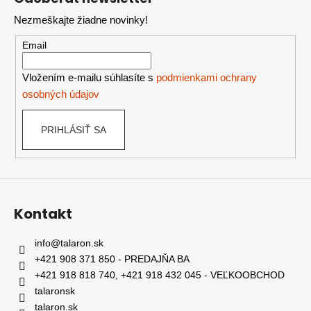
p
Nezmeškajte žiadne novinky!
ä
t
Email
i
e
Vložením e-mailu súhlasíte s
podmienkami ochrany
osobných údajov
PRIHLÁSIŤ SA
Kontakt
info
@
talaron.sk
+421 908 371 850 - PREDAJŇA BA
+421 918 818 740, +421 918 432 045 - VEĽKOOBCHOD
talaronsk
talaron.sk