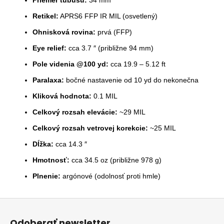
Retikel:
APRS6 FFP IR MIL (osvetlený)
Ohnisková rovina:
prvá (FFP)
Eye relief:
cca 3.7 ″ (približne 94 mm)
Pole videnia @100 yd:
cca 19.9 – 5.12 ft
Paralaxa:
bočné nastavenie od 10 yd do nekonečna
Kliková hodnota:
0.1 MIL
Celkový rozsah elevácie:
~29 MIL
Celkový rozsah vetrovej korekcie:
~25 MIL
Dĺžka:
cca 14.3 ″
Hmotnosť:
cca 34.5 oz (približne 978 g)
Plnenie:
argónové (odolnosť proti hmle)
Z
á
Odoberať newsletter