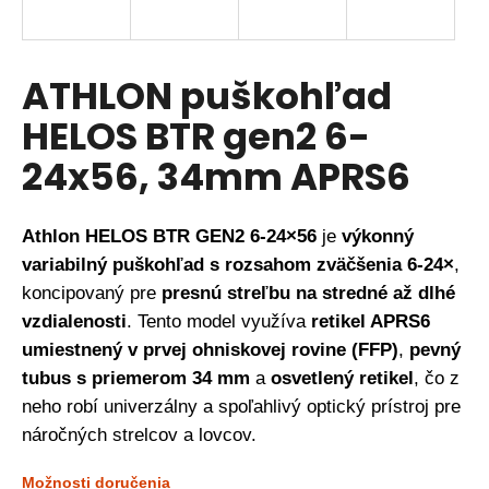
á
j
s
ATHLON puškohľad
ť
HELOS BTR gen2 6-
?
24x56, 34mm APRS6
Athlon HELOS BTR GEN2 6-24×56
je
výkonný
HĽADAŤ
variabilný puškohľad s rozsahom zväčšenia 6-24×
,
koncipovaný pre
presnú streľbu na stredné až dlhé
vzdialenosti
. Tento model využíva
retikel APRS6
O
d
umiestnený v prvej ohniskovej rovine (FFP)
,
pevný
p
tubus s priemerom 34 mm
a
osvetlený retikel
, čo z
o
neho robí univerzálny a spoľahlivý optický prístroj pre
r
náročných strelcov a lovcov.
ú
č
Možnosti doručenia