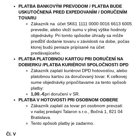
PLATBA BANKOVÝM PREVODOM / PLATBA BUDE
USKUTOČNENÁ PRED EXPEDOVANÍM / DORUČENÍM
TOVARU
Zákazník na účet SK61 1111 0000 0016 6613 6005
prevedie, alebo vloží sumu v plnej výške hodnoty
objednávky. Pri tomto spôsobe úhrady sa môže
predĺžiť dodanie tovaru v závislosti na dobe, počas
ktorej budú peniaze pripísané na účet
predávajúceho.
PLATBA PLATOBNOU KARTOU PRI DORUČENÍ NA
DOBIERKU /PLATBA KURIÉROVI SPOLOČNOSTI DPD
Zákazník zaplatí kuriérovi DPD hotovosťou, alebo
platobnou kartou za doručovaný tovar. K celkovej
sume objednávky pripočítavame za tento spôsob
platby:
1,00
,
-€
pri doručení v SR.
PLATBA V HOTOVOSTI PRI OSOBNOM ODBERE
Zákazník zaplatí za tovar pri osobnom prevzatí
v našej predajni Talaron s.r.o., Bočná 1, 821 04
Bratislava.
Tento spôsob platby je zadarmo.
Čl. V