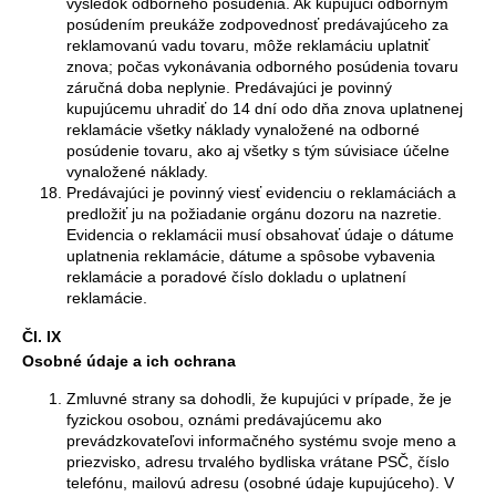
výsledok odborného posúdenia. Ak kupujúci odborným
posúdením preukáže zodpovednosť predávajúceho za
reklamovanú vadu tovaru, môže reklamáciu uplatniť
znova; počas vykonávania odborného posúdenia tovaru
záručná doba neplynie. Predávajúci je povinný
kupujúcemu uhradiť do 14 dní odo dňa znova uplatnenej
reklamácie všetky náklady vynaložené na odborné
posúdenie tovaru, ako aj všetky s tým súvisiace účelne
vynaložené náklady.
Predávajúci je povinný viesť evidenciu o reklamáciách a
predložiť ju na požiadanie orgánu dozoru na nazretie.
Evidencia o reklamácii musí obsahovať údaje o dátume
uplatnenia reklamácie, dátume a spôsobe vybavenia
reklamácie a poradové číslo dokladu o uplatnení
reklamácie.
Čl. IX
Osobné údaje a ich ochrana
Zmluvné strany sa dohodli, že kupujúci v prípade, že je
fyzickou osobou, oznámi predávajúcemu ako
prevádzkovateľovi informačného systému svoje meno a
priezvisko, adresu trvalého bydliska vrátane PSČ, číslo
telefónu, mailovú adresu (osobné údaje kupujúceho). V