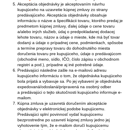
Akceptácia objednávky je akceptovaním návrhu
kupujúceho na uzavretie kúpnej zmluvy zo strany
predávajúceho. Akceptácia objednávky obsahuje
informáciu o názve a špecifikácii tovaru, ktorého predaj je
predmetom kúpnej zmluvy, ďalej údaje o cene tovaru
a/alebo iných služieb, údaj o predpokladanej dodacej
lehote tovaru, názov a údaje o mieste, kde má byť tovar
dodaný a údaje o prípadnej cene, podmienkach, spôsobe
a termíne prepravy tovaru do dohodnutého miesta
doručenia tovaru pre kupujúceho, údaje o predávajúcom
(obchodné meno, sídlo, IČO, číslo zápisu v obchodnom
registri a pod.), prípadne aj iné potrebné údaje.
Predávajúci následne zašle na e-mailovú adresu
kupujúceho informáciu o tom, že objednávka kupujúceho
bola prijatá a vybavuje sa. Po jej vybavení je objednávka
expedovaná/odoslaná/pripravená na osobný odber
a predávajúci o tejto skutočnosti kupujúceho informuje e-
mailom.
Kúpna zmluva je uzavretá doručením akceptácie
objednávky v elektronickej podobe kupujúcemu.
Predávajúci splní povinnosť vydať kupujúcemu
bezprostredne po uzavretí kúpnej zmluvy jedno jej
vyhotovenie tým, že e-mailom doručí kupujúcemu