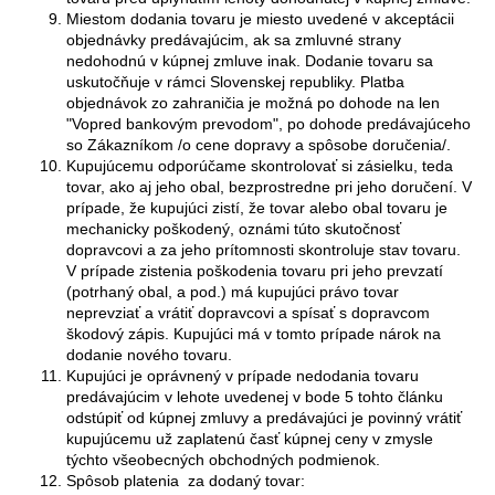
Miestom dodania tovaru je miesto uvedené v akceptácii
objednávky predávajúcim, ak sa zmluvné strany
nedohodnú v kúpnej zmluve inak. Dodanie tovaru sa
uskutočňuje v rámci Slovenskej republiky. Platba
objednávok zo zahraničia je možná po dohode na len
"Vopred bankovým prevodom", po dohode predávajúceho
so Zákazníkom /o cene dopravy a spôsobe doručenia/.
Kupujúcemu odporúčame skontrolovať si zásielku, teda
tovar, ako aj jeho obal, bezprostredne pri jeho doručení. V
prípade, že kupujúci zistí, že tovar alebo obal tovaru je
mechanicky poškodený, oznámi túto skutočnosť
dopravcovi a za jeho prítomnosti skontroluje stav tovaru.
V prípade zistenia poškodenia tovaru pri jeho prevzatí
(potrhaný obal, a pod.) má kupujúci právo tovar
neprevziať a vrátiť dopravcovi a spísať s dopravcom
škodový zápis. Kupujúci má v tomto prípade nárok na
dodanie nového tovaru.
Kupujúci je oprávnený v prípade nedodania tovaru
predávajúcim v lehote uvedenej v bode 5 tohto článku
odstúpiť od kúpnej zmluvy a predávajúci je povinný vrátiť
kupujúcemu už zaplatenú časť kúpnej ceny v zmysle
týchto všeobecných obchodných podmienok.
Spôsob platenia za dodaný tovar: