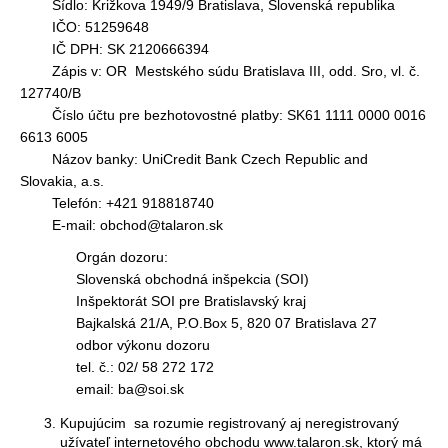
Sídlo: Križkova 1949/9 Bratislava, Slovenská republika
á
IČO: 51259648
j
IČ DPH: SK 2120666394
s
Zápis v: OR Mestského súdu Bratislava III, odd. Sro, vl. č.
127740/B
ť
Číslo účtu pre bezhotovostné platby: SK61 1111 0000 0016
?
6613 6005
Názov banky: UniCredit Bank Czech Republic and
Slovakia, a.s.
Telefón: +421 918818740
HĽADAŤ
E-mail: obchod@talaron.sk
Orgán dozoru:
Slovenská obchodná inšpekcia (SOI)
O
Inšpektorát SOI pre Bratislavský kraj
d
Bajkalská 21/A, P.O.Box 5, 820 07 Bratislava 27
p
odbor výkonu dozoru
o
tel. č.: 02/ 58 272 172
r
email: ba@soi.sk
ú
Kupujúcim sa rozumie registrovaný aj neregistrovaný
č
užívateľ internetového obchodu www.talaron.sk, ktorý má