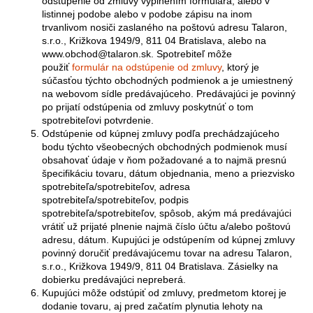
odstúpenie od zmluvy vyplnením formulára, alebo v
listinnej podobe alebo v podobe zápisu na inom
trvanlivom nosiči zaslaného na poštovú adresu Talaron,
s.r.o., Križkova 1949/9, 811 04 Bratislava, alebo na
www.
obchod@talaron.sk
. Spotrebiteľ môže
použiť
formulár na odstúpenie od zmluvy
, ktorý je
súčasťou týchto obchodných podmienok a je umiestnený
na webovom sídle predávajúceho. Predávajúci je povinný
po prijatí odstúpenia od zmluvy poskytnúť o tom
spotrebiteľovi potvrdenie.
Odstúpenie od kúpnej zmluvy podľa prechádzajúceho
bodu týchto všeobecných obchodných podmienok musí
obsahovať údaje v ňom požadované a to najmä presnú
špecifikáciu tovaru, dátum objednania, meno a priezvisko
spotrebiteľa/spotrebiteľov, adresa
spotrebiteľa/spotrebiteľov, podpis
spotrebiteľa/spotrebiteľov, spôsob, akým má predávajúci
vrátiť už prijaté plnenie najmä číslo účtu a/alebo poštovú
adresu, dátum. Kupujúci je odstúpením od kúpnej zmluvy
povinný doručiť predávajúcemu tovar na adresu Talaron,
s.r.o., Križkova 1949/9, 811 04 Bratislava. Zásielky na
dobierku predávajúci nepreberá.
Kupujúci môže odstúpiť od zmluvy, predmetom ktorej je
dodanie tovaru, aj pred začatím plynutia lehoty na