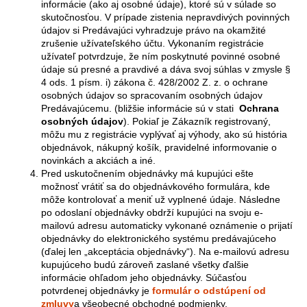
informácie (ako aj osobné údaje), ktoré sú v súlade so
skutočnosťou. V prípade zistenia nepravdivých povinných
údajov si Predávajúci vyhradzuje právo na okamžité
zrušenie užívateľského účtu. Vykonaním registrácie
užívateľ potvrdzuje, že ním poskytnuté povinné osobné
údaje sú presné a pravdivé a dáva svoj súhlas v zmysle §
4 ods. 1 písm. i) zákona č. 428/2002 Z. z. o ochrane
osobných údajov so spracovaním osobných údajov
Predávajúcemu. (bližšie informácie sú v stati
Ochrana
osobných údajov
). Pokiaľ je Zákazník registrovaný,
môžu mu z registrácie vyplývať aj výhody, ako sú história
objednávok, nákupný košík, pravidelné informovanie o
novinkách a akciách a iné.
Pred uskutočnením objednávky má kupujúci ešte
možnosť vrátiť sa do objednávkového formulára, kde
môže kontrolovať a meniť už vyplnené údaje. Následne
po odoslaní objednávky obdrží kupujúci na svoju e-
mailovú adresu automaticky vykonané oznámenie o prijatí
objednávky do elektronického systému predávajúceho
(ďalej len „akceptácia objednávky“). Na e-mailovú adresu
kupujúceho budú zároveň zaslané všetky ďalšie
informácie ohľadom jeho objednávky. Súčasťou
potvrdenej objednávky je
formulár o odstúpení od
zmluvy
a všeobecné obchodné podmienky.