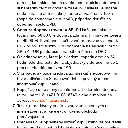
adrese, kontaktuje ho na uvedenom tel. čísle a dohovorí
si náhradný termín dodania zásielky. Zásielku je možné
dodať i na inú adresu ako je adresa trvalého bydliska
(napr. do zamestnania a. pod.), prípadne doručiť na
odberné miesto DPD.
Cena za dopravu tovaru v SR
: Pri každom nákupe
tovaru nad 50,00 € je doprava zdarma. Pri nákupe tovaru
do 49,99 EUR vrátane je účtované prepravné v sume 5
EUR pri využití služby DPD doručenie na adresu v rámci
SR a 4 EUR pri doručení na odberné miesto DPD.
Objednaný tovar, ktorý je skladom, expedujeme do 24
hodín odo dňa potvrdenia objednávky s doručením do 1
pracovného dňa na území SR.
V prípade, ak bude predávajúci meškať s expedovaním
tovaru dlhšie ako 3 pracovné dní, je povinný o tom
informovať kupujúceho.
Kupujúci je oprávnený sa informovať o termíne dodania
tovaru na tel. č. +421 918818740 alebo e-mailom na
adrese:
obchod@talaron.sk
.
Tovar je predávaný podľa tovarov umiestnených na
internetovej stránke elektronického obchodu
predávajúceho.
Predávajúci je oprávnený vyzvať kupujúceho na prevzatie
tovaru pred uplynutím lehoty dohodnutej v kúpnej zmluve.