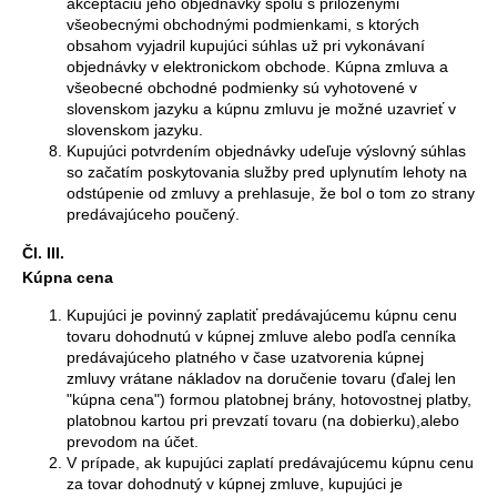
akceptáciu jeho objednávky spolu s priloženými
všeobecnými obchodnými podmienkami, s ktorých
obsahom vyjadril kupujúci súhlas už pri vykonávaní
objednávky v elektronickom obchode. Kúpna zmluva a
všeobecné obchodné podmienky sú vyhotovené v
slovenskom jazyku a kúpnu zmluvu je možné uzavrieť v
slovenskom jazyku.
Kupujúci potvrdením objednávky udeľuje výslovný súhlas
so začatím poskytovania služby pred uplynutím lehoty na
odstúpenie od zmluvy a prehlasuje, že bol o tom zo strany
predávajúceho poučený.
Čl. III.
Kúpna cena
Kupujúci je povinný zaplatiť predávajúcemu kúpnu cenu
tovaru dohodnutú v kúpnej zmluve alebo podľa cenníka
predávajúceho platného v čase uzatvorenia kúpnej
zmluvy vrátane nákladov na doručenie tovaru (ďalej len
"kúpna cena") formou platobnej brány, hotovostnej platby,
platobnou kartou pri prevzatí tovaru (na dobierku),alebo
prevodom na účet.
V prípade, ak kupujúci zaplatí predávajúcemu kúpnu cenu
za tovar dohodnutý v kúpnej zmluve, kupujúci je