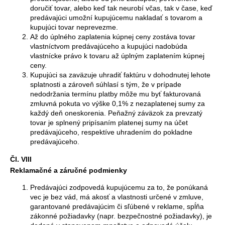
doručiť tovar, alebo keď tak neurobí včas, tak v čase, keď
predávajúci umožní kupujúcemu nakladať s tovarom a
kupujúci tovar neprevezme.
Až do úplného zaplatenia kúpnej ceny zostáva tovar
vlastníctvom predávajúceho a kupujúci nadobúda
vlastnícke právo k tovaru až úplným zaplatením kúpnej
ceny.
Kupujúci sa zaväzuje uhradiť faktúru v dohodnutej lehote
splatnosti a zároveň súhlasí s tým, že v prípade
nedodržania termínu platby môže mu byť fakturovaná
zmluvná pokuta vo výške 0,1% z nezaplatenej sumy za
každý deň oneskorenia. Peňažný záväzok za prevzatý
tovar je splnený pripísaním platenej sumy na účet
predávajúceho, respektíve uhradením do pokladne
predávajúceho.
Čl. VIII
Reklamačné a záručné podmienky
Predávajúci zodpovedá kupujúcemu za to, že ponúkaná
vec je bez vád, má akosť a vlastnosti určené v zmluve,
garantované predávajúcim či sľúbené v reklame, spĺňa
zákonné požiadavky (napr. bezpečnostné požiadavky), je