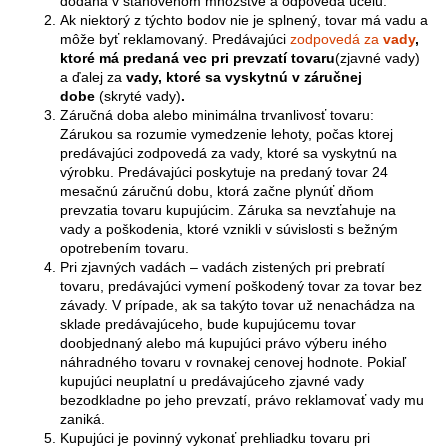
dodaná v stanovenom množstve a odpovedá účelu.
Ak niektorý z týchto bodov nie je splnený, tovar má vadu a
môže byť reklamovaný. Predávajúci
zodpovedá za
vady
,
ktoré má predaná vec pri prevzatí tovaru
(zjavné vady)
a ďalej za
vady, ktoré sa vyskytnú v záručnej
dobe
(skryté vady)
.
Záručná doba alebo minimálna trvanlivosť tovaru:
Zárukou sa rozumie vymedzenie lehoty, počas ktorej
predávajúci zodpovedá za vady, ktoré sa vyskytnú na
výrobku. Predávajúci poskytuje na predaný tovar 24
mesačnú záručnú dobu, ktorá začne plynúť dňom
prevzatia tovaru kupujúcim. Záruka sa nevzťahuje na
vady a poškodenia, ktoré vznikli v súvislosti s bežným
opotrebením tovaru.
Pri zjavných vadách – vadách zistených pri prebratí
tovaru, predávajúci vymení poškodený tovar za tovar bez
závady. V prípade, ak sa takýto tovar už nenachádza na
sklade predávajúceho, bude kupujúcemu tovar
doobjednaný alebo má kupujúci právo výberu iného
náhradného tovaru v rovnakej cenovej hodnote. Pokiaľ
kupujúci neuplatní u predávajúceho zjavné vady
bezodkladne po jeho prevzatí, právo reklamovať vady mu
zaniká.
Kupujúci je povinný vykonať prehliadku tovaru pri