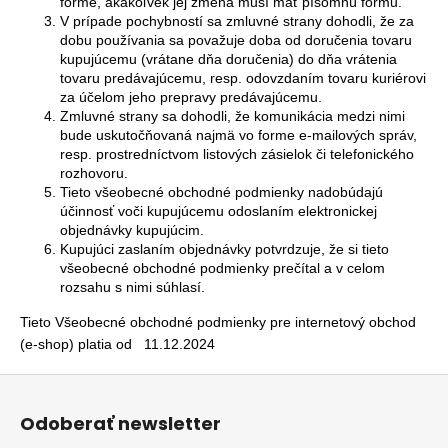
forme, akákoľvek jej zmena musí mať písomnú formu.
V prípade pochybností sa zmluvné strany dohodli, že za
dobu používania sa považuje doba od doručenia tovaru
kupujúcemu (vrátane dňa doručenia) do dňa vrátenia
tovaru predávajúcemu, resp. odovzdaním tovaru kuriérovi
za účelom jeho prepravy predávajúcemu.
Zmluvné strany sa dohodli, že komunikácia medzi nimi
bude uskutočňovaná najmä vo forme e-mailových správ,
resp. prostredníctvom listových zásielok či telefonického
rozhovoru.
Tieto všeobecné obchodné podmienky nadobúdajú
účinnosť voči kupujúcemu odoslaním elektronickej
objednávky kupujúcim.
Kupujúci zaslaním objednávky potvrdzuje, že si tieto
všeobecné obchodné podmienky prečítal a v celom
rozsahu s nimi súhlasí.
Tieto Všeobecné obchodné podmienky pre internetový obchod
(e-shop) platia od 11.12.2024
Z
á
Odoberať newsletter
p