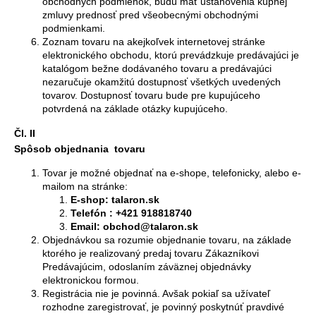
obchodných podmienok, budú mať ustanovenia kúpnej
zmluvy prednosť pred všeobecnými obchodnými
podmienkami.
Zoznam tovaru na akejkoľvek internetovej stránke
elektronického obchodu, ktorú prevádzkuje predávajúci je
katalógom bežne dodávaného tovaru a predávajúci
nezaručuje okamžitú dostupnosť všetkých uvedených
tovarov. Dostupnosť tovaru bude pre kupujúceho
potvrdená na základe otázky kupujúceho.
Čl. II
Spôsob objednania tovaru
Tovar je možné objednať na e-shope, telefonicky, alebo e-
mailom na stránke:
E-shop: talaron.sk
Telefón : +421 918818740
Email: obchod@talaron.sk
Objednávkou sa rozumie objednanie tovaru, na základe
ktorého je realizovaný predaj tovaru Zákazníkovi
Predávajúcim, odoslaním záväznej objednávky
elektronickou formou.
Registrácia nie je povinná. Avšak pokiaľ sa užívateľ
rozhodne zaregistrovať, je povinný poskytnúť pravdivé