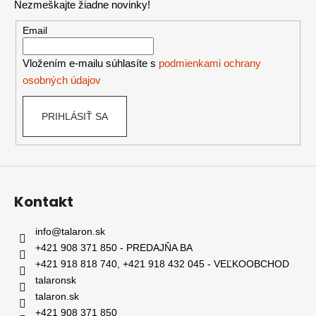
Nezmeškajte žiadne novinky!
ä
t
Email
i
e
Vložením e-mailu súhlasíte s
podmienkami ochrany
osobných údajov
PRIHLÁSIŤ SA
Kontakt
info
@
talaron.sk
+421 908 371 850 - PREDAJŇA BA
+421 918 818 740, +421 918 432 045 - VEĽKOOBCHOD
talaronsk
talaron.sk
+421 908 371 850