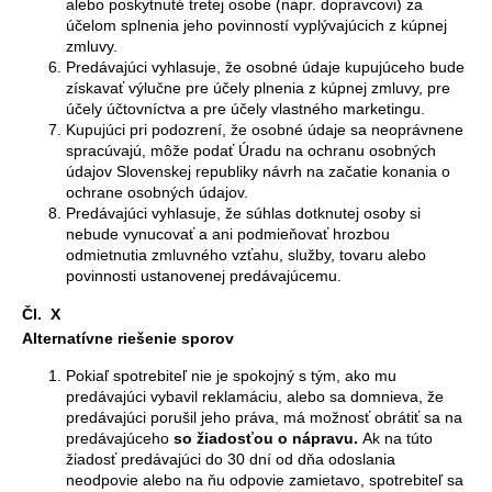
alebo poskytnuté tretej osobe (napr. dopravcovi) za
účelom splnenia jeho povinností vyplývajúcich z kúpnej
zmluvy.
Predávajúci vyhlasuje, že osobné údaje kupujúceho bude
získavať výlučne pre účely plnenia z kúpnej zmluvy, pre
účely účtovníctva a pre účely vlastného marketingu.
Kupujúci pri podozrení, že osobné údaje sa neoprávnene
spracúvajú, môže podať Úradu na ochranu osobných
údajov Slovenskej republiky návrh na začatie konania o
ochrane osobných údajov.
Predávajúci vyhlasuje, že súhlas dotknutej osoby si
nebude vynucovať a ani podmieňovať hrozbou
odmietnutia zmluvného vzťahu, služby, tovaru alebo
povinnosti ustanovenej predávajúcemu.
Čl. X
Alternatívne riešenie sporov
Pokiaľ spotrebiteľ nie je spokojný s tým, ako mu
predávajúci vybavil reklamáciu, alebo sa domnieva, že
predávajúci porušil jeho práva, má možnosť obrátiť sa na
predávajúceho
so žiadosťou o nápravu.
Ak na túto
žiadosť predávajúci do 30 dní od dňa odoslania
neodpovie alebo na ňu odpovie zamietavo, spotrebiteľ sa