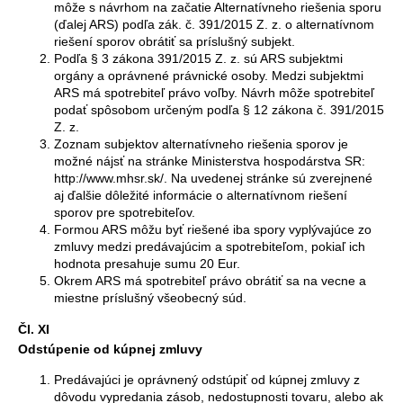
môže s návrhom na začatie Alternatívneho riešenia sporu
(ďalej ARS) podľa zák. č. 391/2015 Z. z. o alternatívnom
riešení sporov obrátiť sa príslušný subjekt.
Podľa § 3 zákona 391/2015 Z. z. sú ARS subjektmi
orgány a oprávnené právnické osoby. Medzi subjektmi
ARS má spotrebiteľ právo voľby. Návrh môže spotrebiteľ
podať spôsobom určeným podľa § 12 zákona č. 391/2015
Z. z.
Zoznam subjektov alternatívneho riešenia sporov je
možné nájsť na stránke Ministerstva hospodárstva SR:
http://www.mhsr.sk/. Na uvedenej stránke sú zverejnené
aj ďalšie dôležité informácie o alternatívnom riešení
sporov pre spotrebiteľov.
Formou ARS môžu byť riešené iba spory vyplývajúce zo
zmluvy medzi predávajúcim a spotrebiteľom, pokiaľ ich
hodnota presahuje sumu 20 Eur.
Okrem ARS má spotrebiteľ právo obrátiť sa na vecne a
miestne príslušný všeobecný súd.
Čl. XI
Odstúpenie od kúpnej zmluvy
Predávajúci je oprávnený odstúpiť od kúpnej zmluvy z
dôvodu vypredania zásob, nedostupnosti tovaru, alebo ak