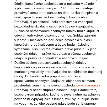
údajmi kupujúceho zaobchádzať a nakladať v súlade
s platnými právnymi predpismi SR. Kupujúci udeľuje
predávajúcemu tento súhlas na dobu určitú do splnenia
účelu spracúvania osobných údajov kupujúceho.
Predávajúci po splnení účelu spracúvania zabezpečí
bezodkladne likvidáciu osobných údajov kupujúceho.
Súhlas so spracovaním osobných údajov môže kupujúci
odvolať kedykoľvek písomnou formou. Súhlas zanikne
v lehote 1 mesiaca od doručenia odvolania súhlasu
kupujúcim predávajúcemu a údaje budú následne
vymazané. Kupujúci má rovnako právo prístupu k jeho
osobným údajom, právo na opravu a výmaz osobných
údajov a právo na obmedzenie osobných údajov.
Ďalším účelom spracovávania osobných údajov
kupujúceho je pre účely vernostných programov a na
marketingové účely predávajúceho so súhlasom dotknutej
osoby. Dotknutá osoba prejaví svoj súhlas so
spracúvaním osobných údajov pri objednaní si tovaru
prostredníctvom internetového obchodu
www.talaraon.sk
Predávajúci nesprístupňuje osobné údaje žiadnej tretej
osobe okrem prípadov, keď je to nevyhnutné na splnenie
povinností vyplývajúcich z kúpnej zmluvy. Kupujúci berie
na vedomie, že jeho osobné údaje budú sprístupnené