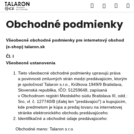
K
Prejsť
Hľadať
Náku
M
Prihláseni
na
o
obsah
Späť
Späť
košík
š
Obchodné podmienky
í
Č
k
o
Všeobecné obchodné podmienky pre internetový obchod
p
(e-shop) talaron.sk
o
Čl. I
t
Všeobecné ustanovenia
r
Tieto všeobecné obchodné podmienky upravujú práva
e
a povinnosti zmluvných strán medzi predávajúcim, ktorým
je spoločnosť Talaron s.r.o., Križkova 1949/9 Bratislava,
b
Slovenská republika, IČO: 51259648, zapísaná
u
v Obchodnom registri Mestského súdu Bratislava III, odd.:
j
Sro, vl. č. 127740/B (ďalej len "predávajúci") a kupujúcim,
kde predmetom je kúpa a predaj tovaru na internetovej
e
stránke elektronického obchodu predávajúceho.
t
Identifikačné a obchodné údaje predávajúceho:
e
Obchodné meno: Talaron s.r.o.
n