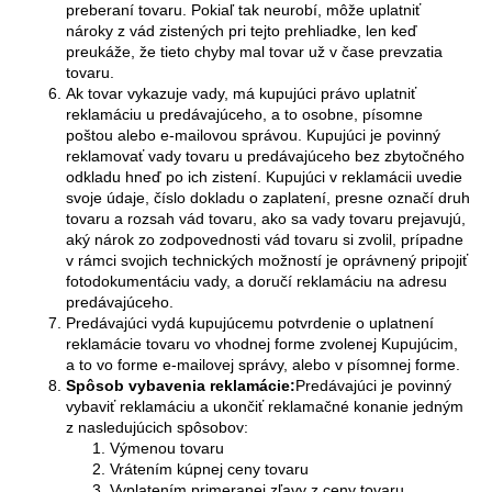
preberaní tovaru. Pokiaľ tak neurobí, môže uplatniť
nároky z vád zistených pri tejto prehliadke, len keď
preukáže, že tieto chyby mal tovar už v čase prevzatia
tovaru.
Ak tovar vykazuje vady, má kupujúci právo uplatniť
reklamáciu u predávajúceho, a to osobne, písomne
poštou alebo e-mailovou správou. Kupujúci je povinný
reklamovať vady tovaru u predávajúceho bez zbytočného
odkladu hneď po ich zistení. Kupujúci v reklamácii uvedie
svoje údaje, číslo dokladu o zaplatení, presne označí druh
tovaru a rozsah vád tovaru, ako sa vady tovaru prejavujú,
aký nárok zo zodpovednosti vád tovaru si zvolil, prípadne
v rámci svojich technických možností je oprávnený pripojiť
fotodokumentáciu vady, a doručí reklamáciu na adresu
predávajúceho.
Predávajúci vydá kupujúcemu potvrdenie o uplatnení
reklamácie tovaru vo vhodnej forme zvolenej Kupujúcim,
a to vo forme e-mailovej správy, alebo v písomnej forme.
Spôsob vybavenia reklamácie:
Predávajúci je povinný
vybaviť reklamáciu a ukončiť reklamačné konanie jedným
z nasledujúcich spôsobov:
Výmenou tovaru
Vrátením kúpnej ceny tovaru
Vyplatením primeranej zľavy z ceny tovaru