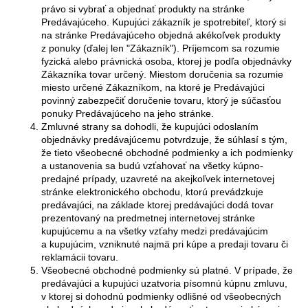
a
právo si vybrať a objednať produkty na stránke
m
Predávajúceho. Kupujúci zákazník je spotrebiteľ, ktorý si
e
na stránke Predávajúceho objedná akékoľvek produkty
z ponuky (ďalej len "Zákazník"). Príjemcom sa rozumie
fyzická alebo právnická osoba, ktorej je podľa objednávky
Zákazníka tovar určený. Miestom doručenia sa rozumie
miesto určené Zákazníkom, na ktoré je Predávajúci
povinný zabezpečiť doručenie tovaru, ktorý je súčasťou
ponuky Predávajúceho na jeho stránke.
Zmluvné strany sa dohodli, že kupujúci odoslaním
objednávky predávajúcemu potvrdzuje, že súhlasí s tým,
že tieto všeobecné obchodné podmienky a ich podmienky
a ustanovenia sa budú vzťahovať na všetky kúpno-
predajné prípady, uzavreté na akejkoľvek internetovej
stránke elektronického obchodu, ktorú prevádzkuje
predávajúci, na základe ktorej predávajúci dodá tovar
prezentovaný na predmetnej internetovej stránke
kupujúcemu a na všetky vzťahy medzi predávajúcim
a kupujúcim, vzniknuté najmä pri kúpe a predaji tovaru či
reklamácii tovaru.
Všeobecné obchodné podmienky sú platné. V prípade, že
predávajúci a kupujúci uzatvoria písomnú kúpnu zmluvu,
v ktorej si dohodnú podmienky odlišné od všeobecných