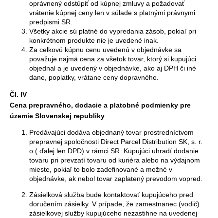
oprávnený odstúpiť od kúpnej zmluvy a požadovať
vrátenie kúpnej ceny len v súlade s platnými právnymi
predpismi SR.
Všetky akcie sú platné do vypredania zásob, pokiaľ pri
konkrétnom produkte nie je uvedené inak.
Za celkovú kúpnu cenu uvedenú v objednávke sa
považuje najmä cena za všetok tovar, ktorý si kupujúci
objednal a je uvedený v objednávke, ako aj DPH či iné
dane, poplatky, vrátane ceny dopravného.
Čl. IV
Cena prepravného, dodacie a platobné podmienky
pre
územie Slovenskej republiky
Predávajúci dodáva objednaný tovar prostredníctvom
prepravnej spoločnosti Direct Parcel Distribution SK, s. r.
o.( ďalej len DPD) v rámci SR. Kupujúci uhradí dodanie
tovaru pri prevzatí tovaru od kuriéra alebo na výdajnom
mieste, pokiaľ to bolo zadefinované a možné v
objednávke, ak nebol tovar zaplatený prevodom vopred.
Zásielková služba bude kontaktovať kupujúceho pred
doručením zásielky. V prípade, že zamestnanec (vodič)
zásielkovej služby kupujúceho nezastihne na uvedenej