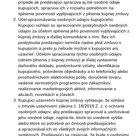
prípade ak predávajúci spracúva aj iné osobné údaje
kupujúcich, spracúva ich v rozsahu potrebnom na
splnenie povinností vyplývajúcich z plnenia kúpnej zmluvy.
Účel spracovávania osobných údajov kupujúceho:
Kupujúci súhlasí so spracovaním poskytnutých osobných
údajov za účelom splnenia jeho povinností vyplývajúcich z
kúpnej zmluvy a ďalšej komunikácie s ním. Bez ich
poskytnutia predávajúci nemôže riadne plniť zmluvu s
kupujúcim a preto ju nebude možné s kupujúcim ani
uzavrieť. Účelom spracúvania týchto osobných údajov
(okrem plnenia z kúpnej zmluvy) je ďalej vystavenie
daňového dokladu, predzmluvné vzťahy, identifikácia
kupujúceho, potvrdenie objednávky a to telefonicky alebo
prostredníctvom elektronickej pošty, doručenie tovaru,
vedenie vernostných programov pre zákazníkov,
realizovanie marketingových aktivít, informovanie o
akciách, novinkách a zľavách.
Kupujúci uzavretím kúpnej zmluvy vyhlasuje, že súhlasí
v zmysle ustanovení zákona č. 18/2018 Z. z. o ochrane
osobných údajov, aby predávajúci spracoval a uschovával
jeho osobné údaje, najmä tie, ktoré sú uvedené vyššie
alebo ktoré sú potrebné pri činnosti predávajúceho
a spracovával ich vo všetkých svojich informačných
systémoch. Predávajúci sa zaväzuje, že bude s osobnými