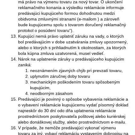
má právo na výmenu tovaru za nový tovar. O ukončení
reklamačného konania a výsledku reklamácie informuje
predávajúci kupujúceho formou dohodnutou medzi
obidvoma zmluvnými stranami (e-mailom ) a zároveň
bude kupujúcemu spolu s tovarom doručený reklamačný
protokol o posúdení tovaru“).
Kupujúci nemá právo uplatniť záruku na vady, o ktorých
bol predávajúcim v dobe uzatvárania zmluvy upozornený,
alebo o ktorých s prihliadnutím k okolnostiam, za ktorých
bola kúpna zmluva uzatvorená, musel vedieť.
Nárok na uplatnenie záruky u predávajúceho kupujúcim
zaniká:
neoznámením zjavných chýb pri prevzatí tovaru,
uplynutím záručnej doby tovaru
mechanickým poškodením tovaru spôsobeným
kupujúcim,
neodborným zásahom
Predávajúci je povinný o spôsobe vybavenia reklamácie a
o vybavení reklamácie kupujúcemu vydať písomný doklad
najneskôr do 30 dní odo dňa uplatnenia reklamácie
prostredníctvom poskytovateľa poštovej alebo kuriérskej
alebo donáškovej služby, alebo prostredníctvom e-mailu.
V prípade, že nemôže predávajúci vykonať výmenu
tovaru za iný, vybaví reklamáciu vystavením dobropisu na