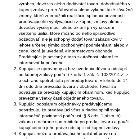
výrobca, dovozca alebo dodávateľ tovaru dohodnutého v
kúpnej zmluve prerušil výrobu alebo vykonal také závažné
zmeny, ktoré znemožnili realizáciu splnenia povinností
predávajúceho vyplývajúcich z kúpnej zmluvy alebo z
dôvodov vyššej moci, alebo ak ani pri vynaložení
všetkého úsilia, ktoré možno od neho spravodlivo
požadovať, nie je schopný dodať tovar zákazníkovi v
lehote určenej týmito obchodnými podmienkami alebo v
cene, ktorá je uvedená v internetovom obchode.
Predávajúci je povinný o tejto skutočnosti okamžite
informovať kupujúceho.
Kupujúci je oprávnený aj bez uvedenia dôvodu odstúpiť
od kúpnej zmluvy podľa § 7 ods. 1 zák. č. 102/2014 Z. z.
o ochrane spotrebiteľa pri predaji tovaru, v lehote do 14
dní odo dňa prevzatia tovaru v obchode. Tovar sa
považuje za prevzatý kupujúcim okamihom, keď kupujúci
prevezme všetky časti objednaného tovaru.
Kupujúci odoslaním objednávky predávajúcemu
potvrdzuje, že predávajúci včas a riadne splnil svoje
informačné povinnosti podľa ust. § 3 ods. 1 písm. h)
zákona o ochrane spotrebiteľa pri predaji tovaru a poučil
kupujúceho o jeho práve odstúpiť od kúpnej zmluvy.
Kupujúci môže u predávajúceho uplatniť právo na