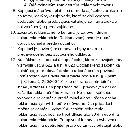
Odôvodneným zamietnutím reklamácie tovaru.
Kupujúci má právo uplatniť si u predávajúceho záruku len
na tovar, ktorý vykazuje vady, ktoré zavinil výrobca,
dodávateľ alebo predávajúci, vzťahuje sa naň záruka a
bol zakúpený u predávajúceho.
Začiatok reklamačného konania je zároveň dňom
uplatnenia reklamácie. Reklamovaný tovar je nutné
doručiť do sídla predávajúceho.
Kupujúci je povinný reklamovať chyby tovaru u
predávajúceho bez zbytočného odkladu.
Na základe rozhodnutia kupujúceho, ktoré zo svojich práv
v zmysle ust. § 622 a ust. § 623 Občianskeho zákonníka
uplatňuje, je predávajúci alebo určená osoba povinná
určiť spôsob vybavenia reklamácie podľa ust. § 2 písm.
m) zákona č. 250/2007 Z. z. o ochrane spotrebiteľa
ihneď, v zložitejších prípadoch do 3 pracovných dní od
začiatku reklamačného konania. Po určení spôsobu
vybavenia reklamácie predávajúci alebo určená osoba
reklamáciu vybaví ihneď, v odôvodnených prípadoch
možno reklamáciu vybaviť aj neskôr. Vybavenie
reklamácie však nesmie trvať dlhšie ako 30 dní odo dňa
uplatnenia reklamácie. Po uplynutí lehoty na vybavenie
reklamácie má spotrebiteľ právo od zmluvy odstúpiť alebo