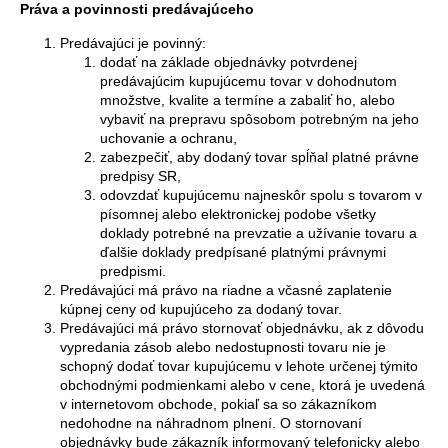
Práva a povinnosti predávajúceho
Predávajúci je povinný:
dodať na základe objednávky potvrdenej
predávajúcim kupujúcemu tovar v dohodnutom
množstve, kvalite a termíne a zabaliť ho, alebo
vybaviť na prepravu spôsobom potrebným na jeho
uchovanie a ochranu,
zabezpečiť, aby dodaný tovar spĺňal platné právne
predpisy SR,
odovzdať kupujúcemu najneskôr spolu s tovarom v
písomnej alebo elektronickej podobe všetky
doklady potrebné na prevzatie a užívanie tovaru a
ďalšie doklady predpísané platnými právnymi
predpismi.
Predávajúci má právo na riadne a včasné zaplatenie
kúpnej ceny od kupujúceho za dodaný tovar.
Predávajúci má právo stornovať objednávku, ak z dôvodu
vypredania zásob alebo nedostupnosti tovaru nie je
schopný dodať tovar kupujúcemu v lehote určenej týmito
obchodnými podmienkami alebo v cene, ktorá je uvedená
v internetovom obchode, pokiaľ sa so zákazníkom
nedohodne na náhradnom plnení. O stornovaní
objednávky bude zákazník informovaný telefonicky alebo