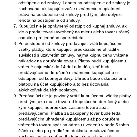
odstúpenie od zmluvy. Lehota na odstúpenie od zmluvy je
zachovaná, ak kupujúci zašle oznámenie o uplatnení
práva na odstúpenie od zmluvy pred tým, ako uplynie
lehota na odstúpenie od zmluvy.
Kupujúci nie je oprávnený odstúpiť od kúpnej zmluvy, ak
ide o predaj tovaru vyrobený na mieru alebo tovar určený
osobitne pre jedného spotrebiteľa.
Po odstúpení od zmluvy predávajúci vráti kupujúcemu
všetky platby, ktoré kupujúci preukázateľne uhradil v
súvislosti s uzavretím zmluvy, najmä kúpnu cenu vrátane
nákladov na doručenie tovaru. Platby budú kupujúcemu
vrátené najneskôr do 14 dní odo dňa, keď bude
predávajúcemu doručené oznámenie kupujúceho o
odstúpení od kúpnej zmluvy. Úhrada bude uskutočnená
platbou na účet kupujúceho a to bez účtovania
akýchkoľvek ďalších poplatkov.
Predávajúci nie je povinný vrátiť kupujúcemu všetky platby
pred tým, ako mu je tovar od kupujúceho doručený alebo
kým kupujúci nepreukáže zaslanie tovaru späť
predávajúcemu. Platba za zakúpený tovar bude teda
predávajúcim uhradená kupujúcemu až po doručení
vráteného tovaru späť na adresu uvedenú v bode 5 tohto
článku alebo po predložení dokladu preukazujúceho
zaslanie tovaru späť podľa toho, čo nastane skôr.