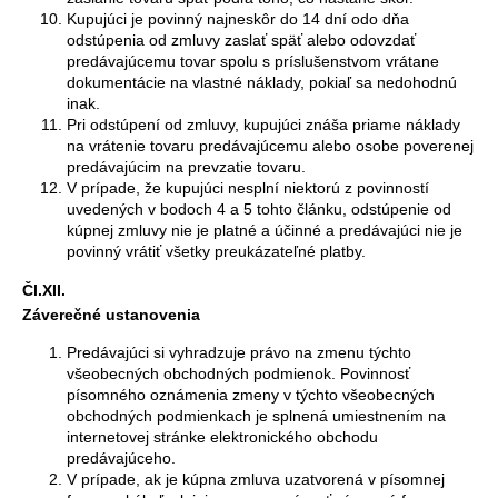
Kupujúci je povinný najneskôr do 14 dní odo dňa
odstúpenia od zmluvy zaslať späť alebo odovzdať
predávajúcemu tovar spolu s príslušenstvom vrátane
dokumentácie na vlastné náklady, pokiaľ sa nedohodnú
inak.
Pri odstúpení od zmluvy, kupujúci znáša priame náklady
na vrátenie tovaru predávajúcemu alebo osobe poverenej
predávajúcim na prevzatie tovaru.
V prípade, že kupujúci nesplní niektorú z povinností
uvedených v bodoch 4 a 5 tohto článku, odstúpenie od
kúpnej zmluvy nie je platné a účinné a predávajúci nie je
povinný vrátiť všetky preukázateľné platby.
Čl.XII.
Záverečné ustanovenia
Predávajúci si vyhradzuje právo na zmenu týchto
všeobecných obchodných podmienok. Povinnosť
písomného oznámenia zmeny v týchto všeobecných
obchodných podmienkach je splnená umiestnením na
internetovej stránke elektronického obchodu
predávajúceho.
V prípade, ak je kúpna zmluva uzatvorená v písomnej