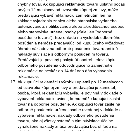
chybný tovar. Ak kupujúci reklamáciu tovaru uplatnil počas
prvých 12 mesiacov od uzavretia kúpnej zmluvy, môže
predávajúci vybaviť reklamáciu zamietnutím len na
základe vyjadrenia znalca alebo stanoviska vydaného
autorizovanou, notifikovanou alebo akreditovanou osobou
alebo stanoviska určenej osoby (ďalej len “odborné
posúdenie tovaru“). Bez ohľadu na výsledok odborného
posúdenia nemôže predávajúci od kupujúceho vyžadovať
úhradu nákladov na odborné posúdenie tovaru ani iné
náklady súvisiace s odborným posúdením tovaru.
Predávajúci je povinný poskytnúť spotrebiteľovi kópiu
odborného posúdenia odôvodňujúceho zamietnutie
reklamácie najneskôr do 14 dní odo dňa vybavenia
reklamácie.
Ak kupujúci reklamáciu výrobku uplatnil po 12 mesiacoch
od uzavretia kúpnej zmluvy a predávajúci ju zamietol,
osoba, ktorá reklamáciu vybavila, je povinná v doklade o
vybavení reklamácie uviesť, komu môže kupujúci zaslať
tovar na odborné posúdenie. Ak kupujúci tovar zašle na
odborné posúdenie určenej osobe uvedenej v doklade o
vybavení reklamácie, náklady odborného posúdenia
tovaru, ako aj všetky ostatné s tým súvisiace účelne
vynaložené náklady znáša predávajúci bez ohľadu na