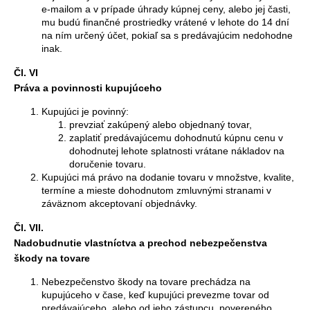
e-mailom a v prípade úhrady kúpnej ceny, alebo jej časti,
mu budú finančné prostriedky vrátené v lehote do 14 dní
na ním určený účet, pokiaľ sa s predávajúcim nedohodne
inak.
Čl. VI
Práva a povinnosti kupujúceho
Kupujúci je povinný:
prevziať zakúpený alebo objednaný tovar,
zaplatiť predávajúcemu dohodnutú kúpnu cenu v
dohodnutej lehote splatnosti vrátane nákladov na
doručenie tovaru.
Kupujúci má právo na dodanie tovaru v množstve, kvalite,
termíne a mieste dohodnutom zmluvnými stranami v
záväznom akceptovaní objednávky.
Čl. VII.
Nadobudnutie vlastníctva a prechod nebezpečenstva
škody na tovare
Nebezpečenstvo škody na tovare prechádza na
kupujúceho v čase, keď kupujúci prevezme tovar od
predávajúceho, alebo od jeho zástupcu, povereného