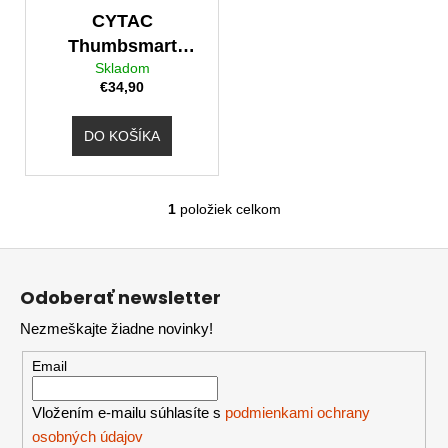
o
t
á
CYTAC
d
o
j
Thumbsmart
u
v
Skladom
puzdro pre zbrane
s
€34,90
k
s kolimátorom
ť
t
?
DO KOŠÍKA
o
v
1
položiek celkom
O
HĽADAŤ
v
Z
l
á
á
Odoberať newsletter
O
d
p
d
a
Nezmeškajte žiadne novinky!
ä
p
c
t
o
Email
i
i
r
e
ú
e
p
Vložením e-mailu súhlasíte s
podmienkami ochrany
č
r
osobných údajov