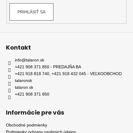
a
v
m
k
PRIHLÁSIŤ SA
e
y
v
ý
p
i
Kontakt
s
u
info
@
talaron.sk
+421 908 371 850 - PREDAJŇA BA
+421 918 818 740, +421 918 432 045 - VEĽKOOBCHOD
talaronsk
talaron.sk
+421 908 371 850
Informácie pre vás
Obchodné podmienky
Podmienky ochrany osobných údajov