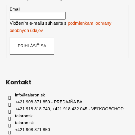
ä
t
Email
i
e
Vložením e-mailu súhlasíte s
podmienkami ochrany
osobných údajov
PRIHLÁSIŤ SA
Kontakt
info
@
talaron.sk
+421 908 371 850 - PREDAJŇA BA
+421 918 818 740, +421 918 432 045 - VEĽKOOBCHOD
talaronsk
talaron.sk
+421 908 371 850