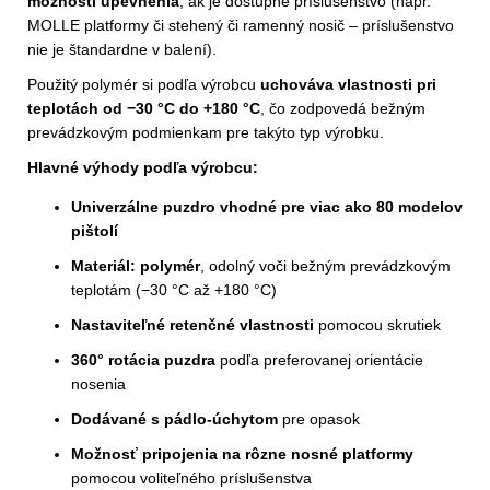
možnosti upevnenia
, ak je dostupné príslušenstvo (napr.
MOLLE platformy či stehený či ramenný nosič – príslušenstvo
nie je štandardne v balení).
Použitý polymér si podľa výrobcu
uchováva vlastnosti pri
teplotách od −30 °C do +180 °C
, čo zodpovedá bežným
prevádzkovým podmienkam pre takýto typ výrobku.
Hlavné výhody podľa výrobcu:
Univerzálne puzdro vhodné pre viac ako 80 modelov
pištolí
Materiál: polymér
, odolný voči bežným prevádzkovým
teplotám (−30 °C až +180 °C)
Nastaviteľné retenčné vlastnosti
pomocou skrutiek
360° rotácia puzdra
podľa preferovanej orientácie
nosenia
Dodávané s pádlo-úchytom
pre opasok
Možnosť pripojenia na rôzne nosné platformy
pomocou voliteľného príslušenstva