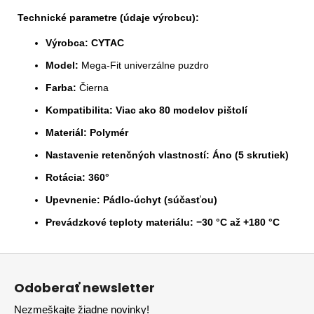
Technické parametre (údaje výrobcu):
Výrobca:
CYTAC
Model:
Mega-Fit univerzálne puzdro
Farba:
Čierna
Kompatibilita:
Viac ako 80 modelov pištolí
Materiál:
Polymér
Nastavenie retenčných vlastností:
Áno (5 skrutiek)
Rotácia:
360°
Upevnenie:
Pádlo-úchyt (súčasťou)
Prevádzkové teploty materiálu:
−30 °C až +180 °C
Z
á
Odoberať newsletter
p
Nezmeškajte žiadne novinky!