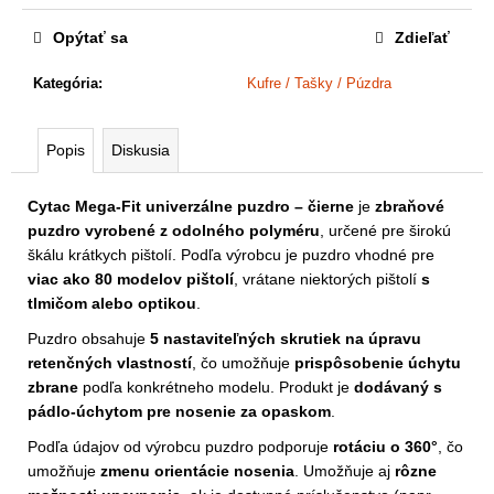
a
m
Opýtať sa
Zdieľať
e
Kategória
:
Kufre / Tašky / Púzdra
Popis
Diskusia
Cytac Mega-Fit univerzálne puzdro – čierne
je
zbraňové
puzdro vyrobené z odolného polyméru
, určené pre širokú
škálu krátkych pištolí. Podľa výrobcu je puzdro vhodné pre
viac ako 80 modelov pištolí
, vrátane niektorých pištolí
s
tlmičom alebo optikou
.
Puzdro obsahuje
5 nastaviteľných skrutiek na úpravu
retenčných vlastností
, čo umožňuje
prispôsobenie úchytu
zbrane
podľa konkrétneho modelu. Produkt je
dodávaný s
pádlo-úchytom pre nosenie za opaskom
.
Podľa údajov od výrobcu puzdro podporuje
rotáciu o 360°
, čo
umožňuje
zmenu orientácie nosenia
. Umožňuje aj
rôzne