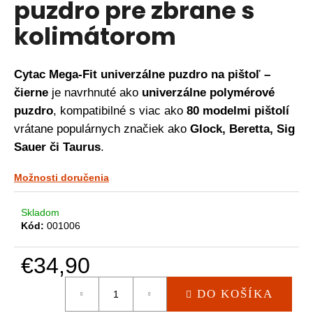
puzdro pre zbrane s
á
kolimátorom
j
s
ť
Cytac Mega-Fit univerzálne puzdro na pištoľ –
?
čierne
je navrhnuté ako
univerzálne polymérové
puzdro
, kompatibilné s viac ako
80 modelmi pištolí
vrátane populárnych značiek ako
Glock, Beretta, Sig
Sauer či Taurus
.
HĽADAŤ
Možnosti doručenia
O
Skladom
d
Kód:
001006
p
o
€34,90
r
Jednotková
ú
DO KOŠÍKA
cena:
č