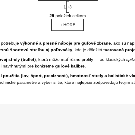
S
1
3
t
O
r
29
položiek celkom
v
á
l
HORE
n
k
á
o
d
v
o potrebuje
výkonné a presné náboje pre guľové zbrane
, ako sú nap
a
a
resnú športovú streľbu aj poľovačky
, kde je dôležitá
tvarovaná proje
c
n
i
vej strely (bullet)
, ktorá môže mať rôzne profily — od klasických
i
spit
e
e
mi navrhnutými pre konkrétne
guľové kalibre
.
p
el použitia (lov, šport, precíznosť), hmotnosť strely a balistické vl
r
technické parametre a vyber si tie, ktoré najlepšie zodpovedajú tvojim
v
k
y
v
ý
p
i
s