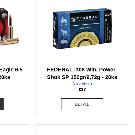
agle 6,5
FEDERAL .308 Win. Power-
20ks
Shok SP 150gr/9,72g - 20ks
Na otázku
€37
DETAIL