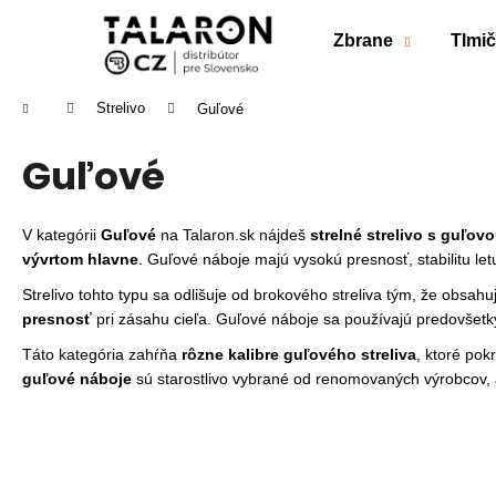
K
Prejsť
na
o
Zbrane
Tlmi
obsah
Späť
Späť
š
do
do
í
Domov
Strelivo
Guľové
k
obchodu
obchodu
Guľové
V kategórii
Guľové
na Talaron.sk nájdeš
strelné strelivo s guľov
vývrtom hlavne
. Guľové náboje majú vysokú presnosť, stabilitu l
Strelivo tohto typu sa odlišuje od brokového streliva tým, že obsah
presnosť
pri zásahu cieľa.
Guľové náboje sa používajú predovšet
Táto kategória zahŕňa
rôzne kalibre guľového streliva
, ktoré po
guľové náboje
sú starostlivo vybrané od renomovaných výrobcov, 