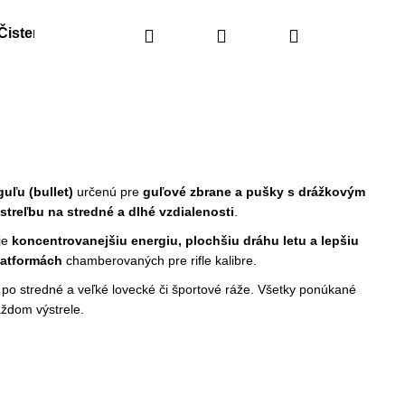
Čistenie
Náhradné diely
Hľadať
Prihlásenie
Obranné spreje
Nákupný
košík
uľu (bullet)
určenú pre
guľové zbrane a pušky s drážkovým
 streľbu na stredné a dlhé vzdialenosti
.
je
koncentrovanejšiu energiu, plochšiu dráhu letu a lepšiu
latformách
chamberovaných pre rifle kalibre.
po stredné a veľké lovecké či športové ráže. Všetky ponúkané
aždom výstrele.