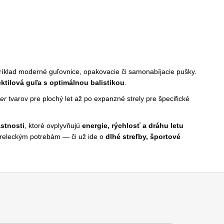
ríklad moderné guľovnice, opakovacie či samonabíjacie pušky.
ktilová guľa s optimálnou balistikou
.
zer
tvarov pre plochý let až po expanzné strely pre špecifické
astnosti
, ktoré ovplyvňujú
energie, rýchlosť a dráhu letu
 streleckým potrebám — či už ide o
dlhé streľby, športové