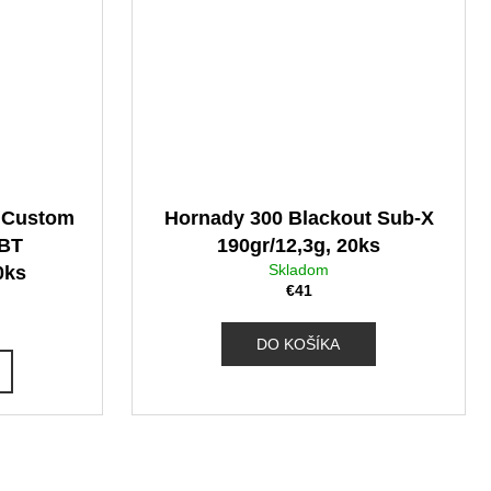
 Custom
Hornady 300 Blackout Sub-X
PBT
190gr/12,3g, 20ks
Skladom
0ks
€41
DO KOŠÍKA