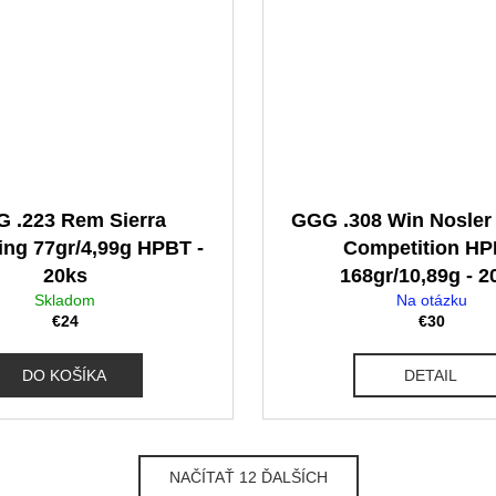
 .223 Rem Sierra
GGG .308 Win Nosler
ng 77gr/4,99g HPBT -
Competition H
20ks
168gr/10,89g - 2
Skladom
Na otázku
€24
€30
DO KOŠÍKA
DETAIL
NAČÍTAŤ 12 ĎALŠÍCH