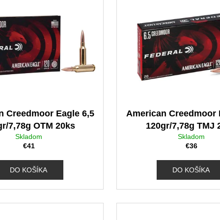
n Creedmoor Eagle 6,5
American Creedmoor E
gr/7,78g OTM 20ks
120gr/7,78g TMJ 
Skladom
Skladom
€41
€36
DO KOŠÍKA
DO KOŠÍKA