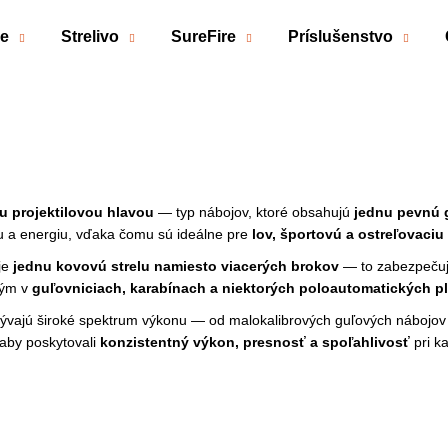
če
Strelivo
SureFire
Príslušenstvo
Čo potrebujete nájsť?
HĽADAŤ
ou projektilovou hlavou
— typ nábojov, ktoré obsahujú
jednu pevnú g
etu a energiu, vďaka čomu sú ideálne pre
lov, športovú a ostreľovaciu
Odporúčame
uje
jednu kovovú strelu namiesto viacerých brokov
— to zabezpeču
kým v
guľovniciach, karabínach a niektorých poloautomatických p
krývajú široké spektrum výkonu — od malokalibrových guľových nábojov 
aby poskytovali
konzistentný výkon, presnosť a spoľahlivosť
pri k