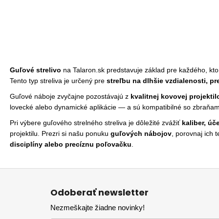
Guľové strelivo
na Talaron.sk predstavuje základ pre každého, kt
Tento typ streliva je určený pre
streľbu na dlhšie vzdialenosti, p
Guľové náboje zvyčajne pozostávajú z
kvalitnej kovovej projektilo
lovecké alebo dynamické aplikácie — a sú kompatibilné so zbraňa
Pri výbere guľového strelného streliva je dôležité zvážiť
kaliber, úč
projektilu. Prezri si našu ponuku
guľových nábojov
, porovnaj ich 
disciplíny alebo precíznu poľovačku
.
Z
á
Odoberať newsletter
p
Nezmeškajte žiadne novinky!
ä