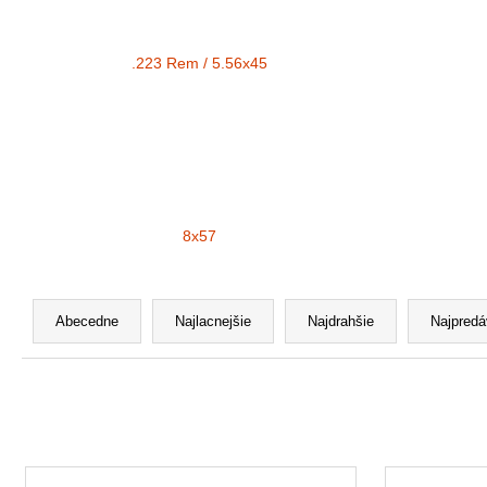
.223 Rem / 5.56x45
8x57
R
a
Abecedne
Najlacnejšie
Najdrahšie
Najpredá
d
e
n
i
V
e