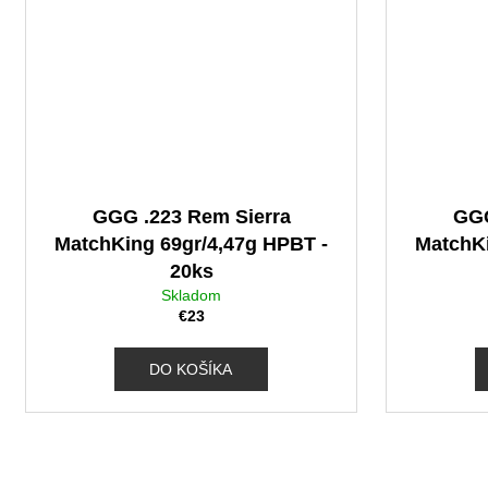
GGG .223 Rem Sierra
GGG
MatchKing 69gr/4,47g HPBT -
MatchKi
20ks
Skladom
€23
DO KOŠÍKA