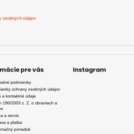
u
y osobných údajov
rmácie pre vás
Instagram
odné podmienky
ienky ochrany osobných údajov
 a kontaktné údaje
 190/2003 z. Z. o zbraniach a
ve
a a servis
va a platba
amačný poriadok