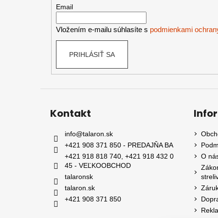
t
Email
i
e
Vložením e-mailu súhlasíte s
podmienkami ochran
PRIHLÁSIŤ SA
Kontakt
Info
info
@
talaron.sk
Obch
+421 908 371 850 - PREDAJŇA BA
Podm
+421 918 818 740, +421 918 432 0
O nás
45 - VEĽKOOBCHOD
Zákon
talaronsk
streli
talaron.sk
Záruk
+421 908 371 850
Dopra
Rekl