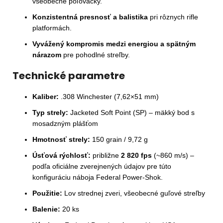
všeobecné poľovačky.
Konzistentná presnosť a balistika
pri rôznych rifle
platformách.
Vyvážený kompromis medzi energiou a spätným
nárazom
pre pohodlné streľby.
Technické parametre
Kaliber:
.308 Winchester (7,62×51 mm)
Typ strely:
Jacketed Soft Point (SP) – mäkký bod s
mosadzným plášťom
Hmotnosť strely:
150 grain / 9,72 g
Úsťová rýchlosť:
približne
2 820 fps
(~860 m/s) –
podľa oficiálne zverejnených údajov pre túto
konfiguráciu náboja Federal Power-Shok.
Použitie:
Lov strednej zveri, všeobecné guľové streľby
Balenie:
20 ks