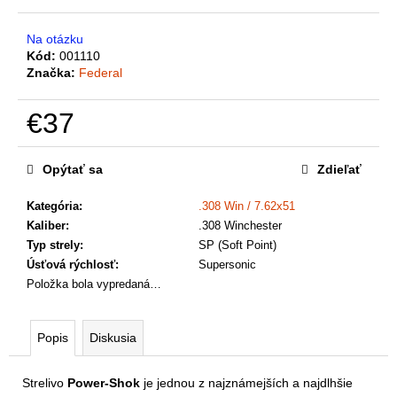
a
m
Na otázku
e
Kód:
001110
Značka:
Federal
€37
Jednotková
cena:
Opýtať sa
Zdieľať
Kategória
:
.308 Win / 7.62x51
Kaliber
:
.308 Winchester
Typ strely
:
SP (Soft Point)
Úsťová rýchlosť
:
Supersonic
Položka bola vypredaná…
Popis
Diskusia
Strelivo
Power-Shok
je jednou z najznámejších a najdlhšie