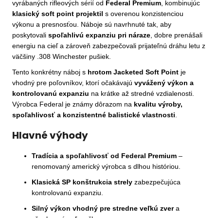
vyrábaných rifleových sérií od
Federal Premium
, kombinujúc
klasický soft point projektil
s overenou konzistenciou
výkonu a presnosťou. Náboje sú navrhnuté tak, aby
poskytovali
spoľahlivú expanziu pri náraze
, dobre prenášali
energiu na cieľ a zároveň zabezpečovali prijateľnú dráhu letu z
väčšiny .308 Winchester pušiek.
Tento konkrétny náboj s
hrotom Jacketed Soft Point
je
vhodný pre poľovníkov, ktorí očakávajú
vyvážený výkon a
kontrolovanú expanziu
na krátke až stredné vzdialenosti.
Výrobca Federal je známy dôrazom na
kvalitu výroby,
spoľahlivosť a konzistentné balistické vlastnosti
.
Hlavné výhody
Tradícia a spoľahlivosť od Federal Premium
–
renomovaný americký výrobca s dlhou históriou.
Klasická SP konštrukcia strely
zabezpečujúca
kontrolovanú expanziu.
Silný výkon vhodný pre stredne veľkú zver
a