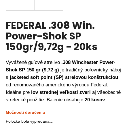
á
j
s
FEDERAL .308 Win.
ť
Power-Shok SP
?
150gr/9,72g - 20ks
Vyvážené guľové strelivo
.308 Winchester Power-
HĽADAŤ
Shok SP 150 gr (9,72 g)
je tradičný poľovnícky náboj
s
jacketed soft point (SP) strelo­vou konštrukciou
od renomovaného amerického výrobcu Federal.
O
d
Ideálne pre
lov strednej veľkosti zveri
aj všeobecné
p
strelecké použitie. Balenie obsahuje
20 kusov
.
o
r
Možnosti doručenia
ú
Položka bola vypredaná…
č