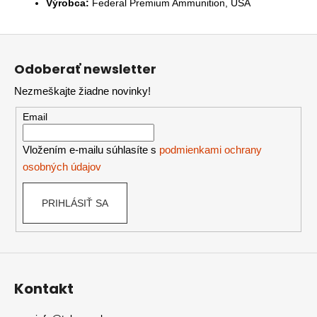
Výrobca:
Federal Premium Ammunition, USA
Z
á
Odoberať newsletter
p
Nezmeškajte žiadne novinky!
ä
t
Email
i
e
Vložením e-mailu súhlasíte s
podmienkami ochrany
osobných údajov
PRIHLÁSIŤ SA
Kontakt