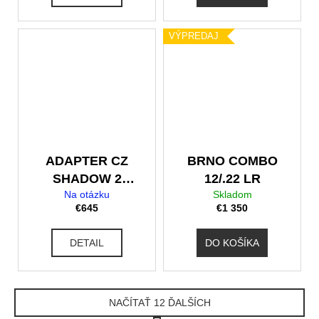
VÝPREDAJ
ADAPTER CZ
BRNO COMBO
SHADOW 2
12/.22 LR
Na otázku
Skladom
KADET .22 LR,
€645
€1 350
M9x.75
DETAIL
DO KOŠÍKA
NAČÍTAŤ 12 ĎALŠÍCH