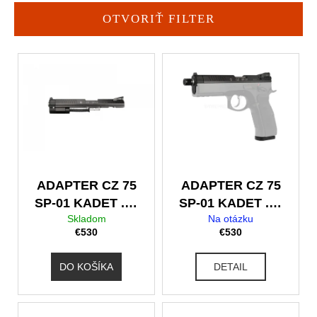
e
a
m
n
OTVORIŤ FILTER
e
i
V
e
ý
p
p
r
i
o
s
d
p
u
r
k
o
t
ADAPTER CZ 75
ADAPTER CZ 75
d
o
SP-01 KADET .22
SP-01 KADET .22
u
v
Skladom
Na otázku
LR
LR, M9x.75
€530
€530
k
t
DO KOŠÍKA
DETAIL
o
v