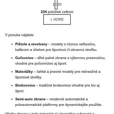
S
1
20
t
O
r
234
položiek celkom
v
á
l
HORE
n
k
á
o
d
v
V ponuke nájdete:
a
a
c
n
Pištole a revolvery
– modely s rôznou veľkosťou,
i
i
kalibrom a účelom pre športovú či obrannú streľbu.
e
e
Guľovnice
– dlhé palné zbrane s výbornou presnosťou,
p
vhodné pre poľovníctvo aj šport.
r
v
Malorážky
– ľahké a presné modely pre rekreačné a
k
športové streľby.
y
Brokovnice
– tradičné brokovnice vhodné pre lov aj
v
šport.
ý
p
Semi-auto zbrane
– moderné automatické a
i
poloautomatické platformy pre dynamickejšie použitie.
s
Všetky zbrane v tejto kategórii sú starostlivo vyberané s