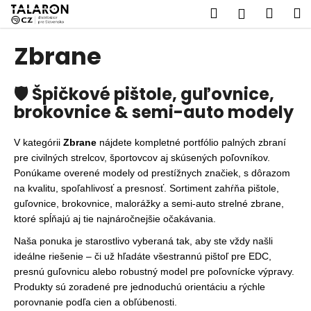
K
Prejsť
Hľadať
Náku
M
Prihláseni
na
o
obsah
Späť
Späť
košík
š
Zbrane
í
Č
k
🛡️ Š
pičkové pištole, guľovnice,
o
brokovnice & semi-auto modely
p
o
t
V kategórii
Zbrane
nájdete kompletné portfólio palných zbraní
pre civilných strelcov, športovcov aj skúsených poľovníkov.
r
Ponúkame overené modely od prestížnych značiek, s dôrazom
e
na kvalitu, spoľahlivosť a presnosť. Sortiment zahŕňa pištole,
b
guľovnice, brokovnice, malorážky a semi-auto strelné zbrane,
u
ktoré spĺňajú aj tie najnáročnejšie očakávania.
j
Naša ponuka je starostlivo vyberaná tak, aby ste vždy našli
e
ideálne riešenie – či už hľadáte všestrannú pištoľ pre EDC,
t
presnú guľovnicu alebo robustný model pre poľovnícke výpravy.
e
Produkty sú zoradené pre jednoduchú orientáciu a rýchle
porovnanie podľa cien a obľúbenosti.
n