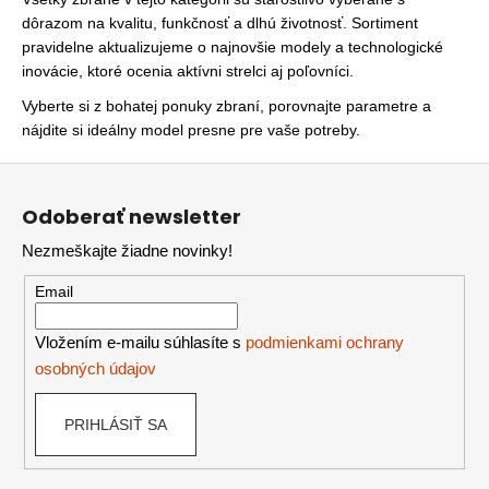
u
dôrazom na kvalitu, funkčnosť a dlhú životnosť. Sortiment
pravidelne aktualizujeme o najnovšie modely a technologické
inovácie, ktoré ocenia aktívni strelci aj poľovníci.
Vyberte si z bohatej ponuky zbraní, porovnajte parametre a
nájdite si ideálny model presne pre vaše potreby.
Z
á
Odoberať newsletter
p
Nezmeškajte žiadne novinky!
ä
t
Email
i
e
Vložením e-mailu súhlasíte s
podmienkami ochrany
osobných údajov
PRIHLÁSIŤ SA