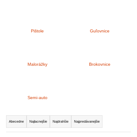
á
j
s
ť
Pištole
Guľovnice
?
Malorážky
Brokovnice
HĽADAŤ
O
d
Semi-auto
p
o
R
r
a
Abecedne
Najlacnejšie
Najdrahšie
Najpredávanejšie
ú
d
č