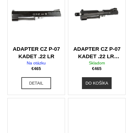
ADAPTER CZ P-07
ADAPTER CZ P-07
KADET .22 LR
KADET .22 LR,
Na otázku
Skladom
M9x.75
€465
€465
DETAIL
DO KOŠÍKA