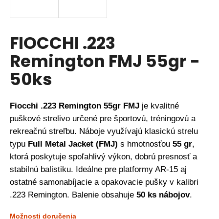
á
j
s
FIOCCHI .223
ť
Remington FMJ 55gr -
?
50ks
Fiocchi .223 Remington 55gr FMJ
je kvalitné
HĽADAŤ
puškové strelivo určené pre športovú, tréningovú a
rekreačnú streľbu. Náboje využívajú klasickú strelu
typu
Full Metal Jacket (FMJ)
s hmotnosťou
55 gr
,
O
d
ktorá poskytuje spoľahlivý výkon, dobrú presnosť a
p
stabilnú balistiku. Ideálne pre platformy AR-15 aj
o
ostatné samonabíjacie a opakovacie pušky v kalibri
r
.223 Remington. Balenie obsahuje
50 ks nábojov
.
ú
č
Možnosti doručenia