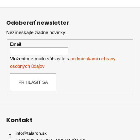
Z
á
Odoberať newsletter
p
Nezmeškajte žiadne novinky!
ä
t
Email
i
e
Vložením e-mailu súhlasíte s
podmienkami ochrany
osobných údajov
PRIHLÁSIŤ SA
Kontakt
info
@
talaron.sk