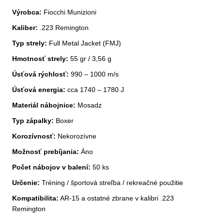
Výrobca:
Fiocchi Munizioni
Kaliber:
.223 Remington
Typ strely:
Full Metal Jacket (FMJ)
Hmotnosť strely:
55 gr / 3,56 g
Úsťová rýchlosť:
990 – 1000 m/s
Úsťová energia:
cca 1740 – 1780 J
Materiál nábojnice:
Mosadz
Typ zápalky:
Boxer
Korozívnosť:
Nekorozívne
Možnosť prebíjania:
Áno
Počet nábojov v balení:
50 ks
Určenie:
Tréning / športová streľba / rekreačné použitie
Kompatibilita:
AR-15 a ostatné zbrane v kalibri .223
Remington