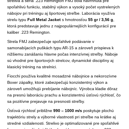
streliva a séria .223 Remington FMJ bola navrhnutá pre
spoľahlivú funkciu, stabilný výkon a vysoký počet vystrelených
nábojov pri tréningu aj športovej streľbe. Laborácia využíva
strelu typu
Full Metal Jacket
s hmotnosťou
55 gr / 3,56 g
,
ktorá predstavuje jednu z najpopulárnejších konfigurácií pre
kaliber .223 Remington.
Strela FMJ zabezpečuje spoľahlivé podávanie v
samonabíjacích puškách typu AR-15 a zároveň prispieva k
nižšiemu zanášaniu hlavne počas intenzívnej streľby. Náboje
sú vhodné pre športových strelcov, dynamické disciplíny aj
klasický tréning na strelnici.
Fiocchi používa kvalitné mosadzné nábojnice a nekorozívne
Boxer zápalky, ktoré zabezpečujú konzistentný výkon a
zároveň umožňujú prebíjanie nábojníc. Výrobca kladie dôraz
na presnú laboráciu prachu a konzistentnú úsťovú rýchlosť, čo
sa pozitívne prejavuje na presnosti streľby.
Úsťová rýchlosť približne
990 – 1000 m/s
poskytuje plochú
trajektóriu strely a výborné vlastnosti pri streľbe na krátke aj
stredné vzdialenosti. Strelivo je optimalizované pre spoľahlivé