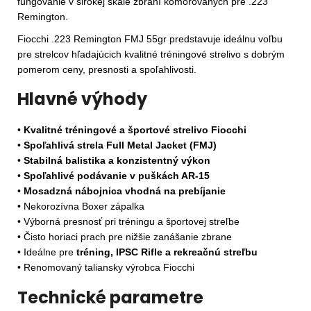
fungovanie v širokej škále zbraní komorovaných pre .223
Remington.
Fiocchi .223 Remington FMJ 55gr predstavuje ideálnu voľbu
pre strelcov hľadajúcich kvalitné tréningové strelivo s dobrým
pomerom ceny, presnosti a spoľahlivosti.
Hlavné výhody
•
Kvalitné tréningové a športové strelivo Fiocchi
•
Spoľahlivá strela Full Metal Jacket (FMJ)
•
Stabilná balistika a konzistentný výkon
•
Spoľahlivé podávanie v puškách AR-15
•
Mosadzná nábojnica vhodná na prebíjanie
• Nekorozívna Boxer zápalka
• Výborná presnosť pri tréningu a športovej streľbe
• Čisto horiaci prach pre nižšie zanášanie zbrane
• Ideálne pre
tréning, IPSC Rifle a rekreačnú streľbu
• Renomovaný taliansky výrobca Fiocchi
Technické parametre