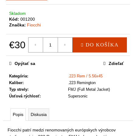
a
m
Skladom
e
Kód:
001200
Značka:
Fiocchi
€30
DO KOŠÍKA
Jednotková
cena:
Opýtať sa
Zdieľať
Kategória
:
.223 Rem / 5.56x45
Kaliber
:
.223 Remington
Typ strely
:
FMJ (Full Metal Jacket)
Úsťová rýchlosť
:
Supersonic
Popis
Diskusia
Fiocchi patrí medzi renomovaných európskych výrobcov