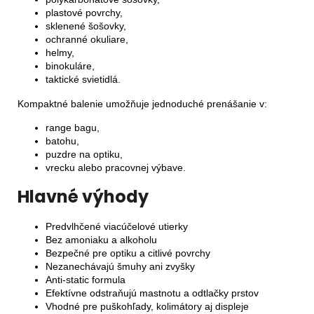
plastové povrchy,
sklenené šošovky,
ochranné okuliare,
helmy,
binokuláre,
taktické svietidlá.
Kompaktné balenie umožňuje jednoduché prenášanie v:
range bagu,
batohu,
puzdre na optiku,
vrecku alebo pracovnej výbave.
Hlavné výhody
Predvlhčené viacúčelové utierky
Bez amoniaku a alkoholu
Bezpečné pre optiku a citlivé povrchy
Nezanechávajú šmuhy ani zvyšky
Anti-static formula
Efektívne odstraňujú mastnotu a odtlačky prstov
Vhodné pre puškohľady, kolimátory aj displeje