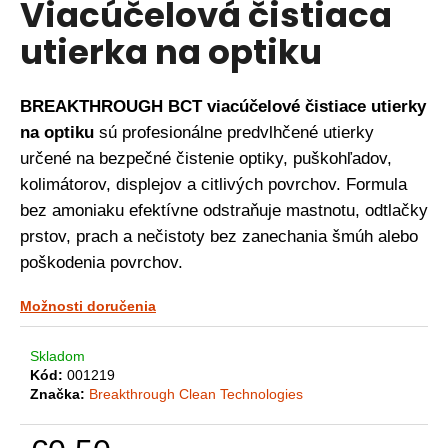
Viacúčelová čistiaca
á
utierka na optiku
j
s
ť
BREAKTHROUGH BCT viacúčelové čistiace utierky
?
na optiku
sú profesionálne predvlhčené utierky
určené na bezpečné čistenie optiky, puškohľadov,
kolimátorov, displejov a citlivých povrchov. Formula
bez amoniaku efektívne odstraňuje mastnotu, odtlačky
HĽADAŤ
prstov, prach a nečistoty bez zanechania šmúh alebo
poškodenia povrchov.
O
Možnosti doručenia
d
p
Skladom
o
Kód:
001219
r
Značka:
Breakthrough Clean Technologies
ú
č