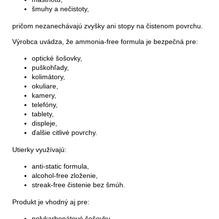
šmuhy a nečistoty,
pričom nezanechávajú zvyšky ani stopy na čistenom povrchu.
Výrobca uvádza, že ammonia-free formula je bezpečná pre:
optické šošovky,
puškohľady,
kolimátory,
okuliare,
kamery,
telefóny,
tablety,
displeje,
ďalšie citlivé povrchy.
Utierky využívajú:
anti-static formula,
alcohol-free zloženie,
streak-free čistenie bez šmúh.
Produkt je vhodný aj pre:
polykarbonátové šošovky,