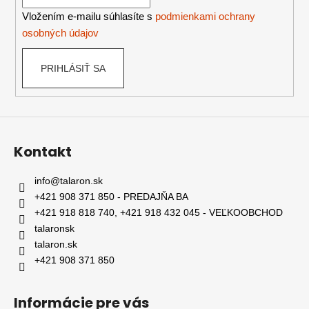
i
e
Vložením e-mailu súhlasíte s
podmienkami ochrany
osobných údajov
PRIHLÁSIŤ SA
Kontakt
info
@
talaron.sk
+421 908 371 850 - PREDAJŇA BA
+421 918 818 740, +421 918 432 045 - VEĽKOOBCHOD
talaronsk
talaron.sk
+421 908 371 850
Informácie pre vás