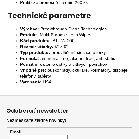
Praktické prenosné balenie 200 ks
Technické parametre
Výrobca:
Breakthrough Clean Technologies
Produkt:
Multi-Purpose Lens Wipes
Kód produktu:
BT-LW-200
Rozmer utierky:
5" × 6"
Typ produktu:
predvlhčené čistiace utierky
Formula:
ammonia-free, alcohol-free, anti-static
Použitie:
čistenie optiky a citlivých povrchov
Vhodné pre:
puškohľady, okuliare, kolimátory, displeje,
telefóny, tablety
Vyrobené:
USA
Z
á
Odoberať newsletter
p
Nezmeškajte žiadne novinky!
ä
t
Email