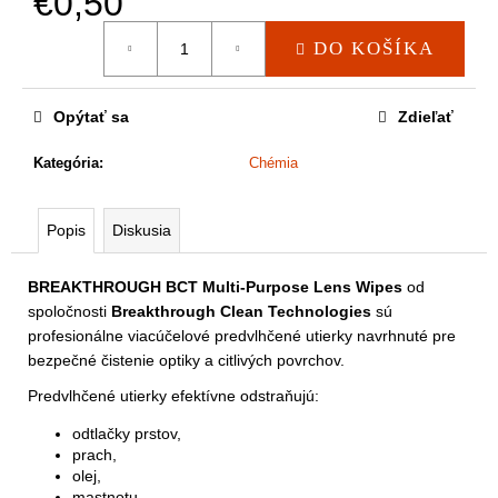
€0,50
a
m
Jednotková
DO KOŠÍKA
e
cena:
Opýtať sa
Zdieľať
Kategória
:
Chémia
Popis
Diskusia
BREAKTHROUGH BCT Multi-Purpose Lens Wipes
od
spoločnosti
Breakthrough Clean Technologies
sú
profesionálne viacúčelové predvlhčené utierky navrhnuté pre
bezpečné čistenie optiky a citlivých povrchov.
Predvlhčené utierky efektívne odstraňujú:
odtlačky prstov,
prach,
olej,
mastnotu,