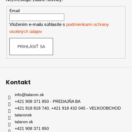
ä
t
Email
i
e
Vložením e-mailu súhlasíte s
podmienkami ochrany
osobných údajov
PRIHLÁSIŤ SA
Kontakt
info
@
talaron.sk
+421 908 371 850 - PREDAJŇA BA
+421 918 818 740, +421 918 432 045 - VEĽKOOBCHOD
talaronsk
talaron.sk
+421 908 371 850