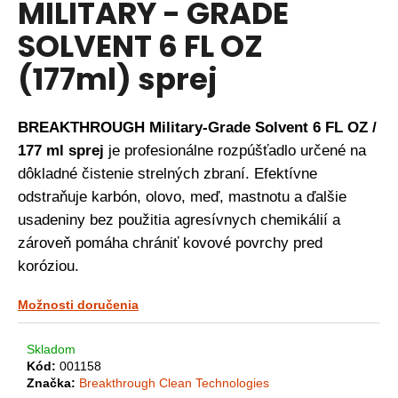
MILITARY - GRADE
á
SOLVENT 6 FL OZ
j
s
(177ml) sprej
ť
?
BREAKTHROUGH Military-Grade Solvent 6 FL OZ /
177 ml sprej
je profesionálne rozpúšťadlo určené na
dôkladné čistenie strelných zbraní. Efektívne
HĽADAŤ
odstraňuje karbón, olovo, meď, mastnotu a ďalšie
usadeniny bez použitia agresívnych chemikálií a
zároveň pomáha chrániť kovové povrchy pred
O
koróziou.
d
p
Možnosti doručenia
o
r
Skladom
ú
Kód:
001158
č
Značka:
Breakthrough Clean Technologies