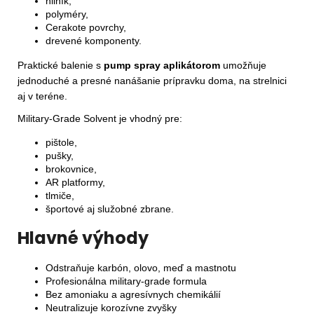
hliník,
polyméry,
Cerakote povrchy,
drevené komponenty.
Praktické balenie s
pump spray aplikátorom
umožňuje
jednoduché a presné nanášanie prípravku doma, na strelnici
aj v teréne.
Military-Grade Solvent je vhodný pre:
pištole,
pušky,
brokovnice,
AR platformy,
tlmiče,
športové aj služobné zbrane.
Hlavné výhody
Odstraňuje karbón, olovo, meď a mastnotu
Profesionálna military-grade formula
Bez amoniaku a agresívnych chemikálií
Neutralizuje korozívne zvyšky