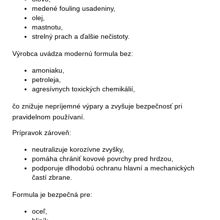
medené fouling usadeniny,
olej,
mastnotu,
strelný prach a ďalšie nečistoty.
Výrobca uvádza modernú formula bez:
amoniaku,
petroleja,
agresívnych toxických chemikálií,
čo znižuje nepríjemné výpary a zvyšuje bezpečnosť pri
pravidelnom používaní.
Prípravok zároveň:
neutralizuje korozívne zvyšky,
pomáha chrániť kovové povrchy pred hrdzou,
podporuje dlhodobú ochranu hlavní a mechanických
častí zbrane.
Formula je bezpečná pre:
oceľ,