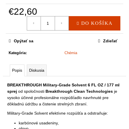
a
m
€22,60
e
Jednotková
DO KOŠÍKA
cena:
Opýtať sa
Zdieľať
Kategória
:
Chémia
Popis
Diskusia
BREAKTHROUGH Military-Grade Solvent 6 FL OZ / 177 ml
sprej
od spoločnosti
Breakthrough Clean Technologies
je
vysoko účinné profesionálne rozpúšťadlo navrhnuté pre
dôkladnú údržbu a čistenie strelných zbraní.
Military-Grade Solvent efektívne rozpúšťa a odstraňuje:
karbónové usadeniny,
olovo,