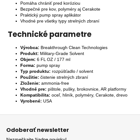
Pomáha chrániť pred koróziou
Bezpečné pre kov, polyméry aj Cerakote
Praktický pump spray aplikátor
Vhodné pre všetky typy strelných zbraní
Technické parametre
Výrobca:
Breakthrough Clean Technologies
Produkt:
Military-Grade Solvent
Objem:
6 FL OZ / 177 ml
Forma:
pump spray
Typ produktu:
rozpúšťadlo / solvent
Použitie:
čistenie strelných zbraní
Zloženie:
ammonia-free
Vhodné pre:
pištole, pušky, brokovnice, AR platformy
Kompatibilita:
oceľ, hliník, polyméry, Cerakote, drevo
Vyrobené:
USA
Z
á
Odoberať newsletter
p
Nezmeškajte žiadne novinky!