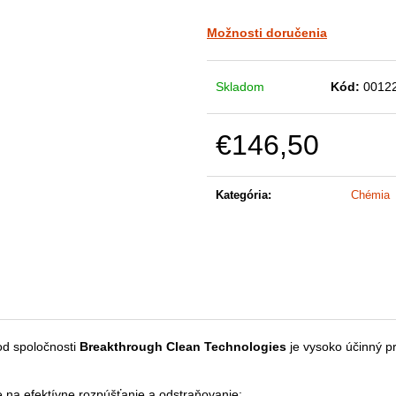
Možnosti doručenia
Skladom
Kód:
0012
€146,50
Jednotková
cena:
Kategória
:
Chémia
d spoločnosti
Breakthrough Clean Technologies
je vysoko účinný pr
 na efektívne rozpúšťanie a odstraňovanie: