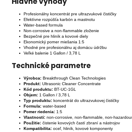
Hlavné výhody
Profesionálny koncentrát pre ultrazvukové čističky
Efektívne rozpúšťa karbón a mastnotu
Water-based formula
Non-corrosive a non-flammable zloženie
Bezpečné pre hliník a kovové diely
Ekonomický pomer miešania 1:5
Vhodné pre profesionálnu aj domácu údržbu
Veľké balenie 1 Gallon / 3,78 L
Technické parametre
Výrobca:
Breakthrough Clean Technologies
Produkt:
Ultrasonic Cleaner Concentrate
Kód produktu:
BT-UC-1GL
Objem:
1 Gallon / 3,78 L
Typ produktu:
koncentrát do ultrazvukovej čističky
Formula:
water-based
Pomer riedenia:
1:5
Vlastnosti:
non-corrosive, non-flammable, non-hazardou
Použitie:
čistenie kovových častí zbraní a nástrojov
Kompatibilita:
oceľ, hliník, kovové komponenty