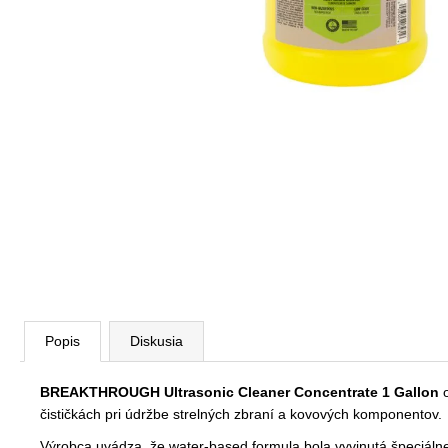
Popis
Diskusia
BREAKTHROUGH Ultrasonic Cleaner Concentrate 1 Gallon
o
čističkách pri údržbe strelných zbraní a kovových komponentov.
Výrobca uvádza, že water-based formula bola vyvinutá špeciálne