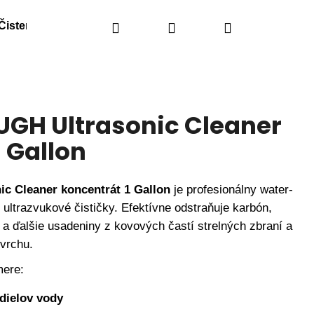
Čistenie
Náhradné diely
Hľadať
Prihlásenie
Obranné spreje
Nákupný
košík
GH Ultrasonic Cleaner
 Gallon
 Cleaner koncentrát 1 Gallon
je profesionálny water-
ultrazvukové čističky. Efektívne odstraňuje karbón,
h a ďalšie usadeniny z kovových častí strelných zbraní a
vrchu.
mere:
 dielov vody