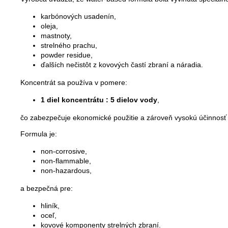
karbónových usadenín,
oleja,
mastnoty,
strelného prachu,
powder residue,
ďalších nečistôt z kovových častí zbraní a náradia.
Koncentrát sa používa v pomere:
1 diel koncentrátu : 5 dielov vody
,
čo zabezpečuje ekonomické použitie a zároveň vysokú účinnosť 
Formula je:
non-corrosive,
non-flammable,
non-hazardous,
a bezpečná pre:
hliník,
oceľ,
kovové komponenty strelných zbraní.