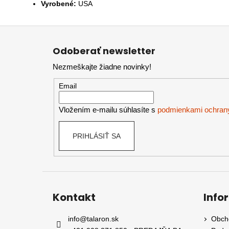
Vyrobené:
USA
Z
á
Odoberať newsletter
p
Nezmeškajte žiadne novinky!
ä
t
Email
i
e
Vložením e-mailu súhlasíte s
podmienkami ochran
PRIHLÁSIŤ SA
Kontakt
Info
info
@
talaron.sk
Obch