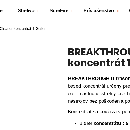
če
Strelivo
SureFire
Príslušenstvo
eaner koncentrát 1 Gallon
Čo potrebujete nájsť?
BREAKTHROU
HĽADAŤ
koncentrát 1
Odporúčame
BREAKTHROUGH Ultrasonic
based koncentrát určený pre 
olej, mastnotu, strelný prac
nástrojov bez poškodenia po
Koncentrát sa používa v po
1 diel koncentrátu : 5