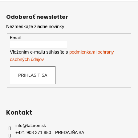
Z
á
Odoberať newsletter
p
Nezmeškajte žiadne novinky!
ä
t
Email
i
e
Vložením e-mailu súhlasíte s
podmienkami ochrany
osobných údajov
PRIHLÁSIŤ SA
Kontakt
info
@
talaron.sk
+421 908 371 850 - PREDAJŇA BA