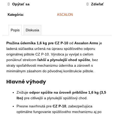
a
Opýtať sa
Zdieľať
m
e
Kategória
:
ASCALON
Popis
Diskusia
Pružina úderníka 1,6 kg pre CZ P-10
od
Ascalon Arms
je
ladená súčiastka určená na úpravu spúšťového odporu
originálnej pištole CZ P-10. Výrobca ju vyvíjal s cieľom
ponúknuť strelcom
ľahší a plynulejší chod spúšte
, bez
straty spoľahlivosti mechanizmu úderníka a zároveň s
minimálnym zásahom do pôvodnej konštrukcie pištole.
Hlavné výhody
Znižuje
odpor spúšte na úroveň približne 1,6 kg (3,5
lbs)
pre citlivejší a plynulejší spúšťový chod.
Presne navrhnutá pre
CZ P-10
, zabezpečujúca
optimálne fungovanie spúšťového mechanizmu aj po