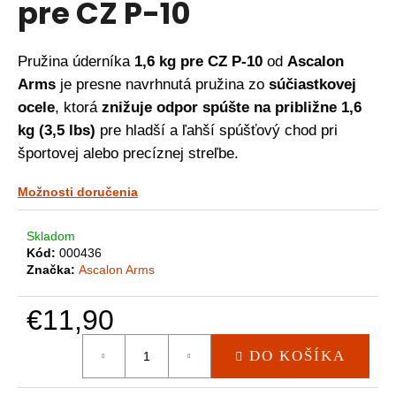
pre CZ P-10
á
j
Pružina úderníka
1,6 kg pre CZ P-10
od
Ascalon
s
Arms
je presne navrhnutá pružina zo
súčiastkovej
ť
ocele
, ktorá
znižuje odpor spúšte na približne 1,6
?
kg (3,5 lbs)
pre hladší a ľahší spúšťový chod pri
športovej alebo precíznej streľbe.
HĽADAŤ
Možnosti doručenia
Skladom
Kód:
000436
O
Značka:
Ascalon Arms
d
p
€11,90
o
r
Jednotková
DO KOŠÍKA
ú
cena:
č