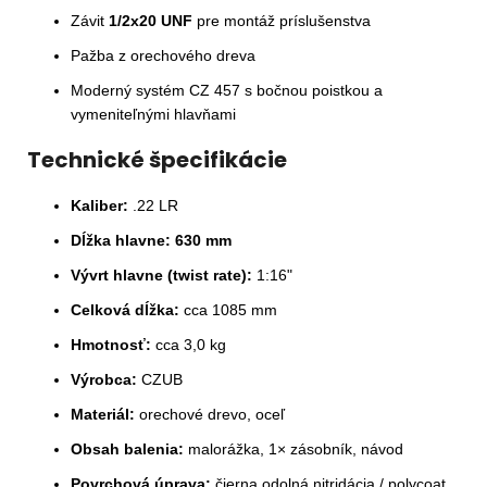
Závit
1/2x20 UNF
pre montáž príslušenstva
Pažba z orechového dreva
Moderný systém CZ 457 s bočnou poistkou a
vymeniteľnými hlavňami
Technické špecifikácie
Kaliber:
.22 LR
Dĺžka hlavne:
630 mm
Vývrt hlavne (twist rate):
1:16"
Celková dĺžka:
cca 1085 mm
Hmotnosť:
cca 3,0 kg
Výrobca:
CZUB
Materiál:
orechové drevo, oceľ
Obsah balenia:
malorážka, 1× zásobník, návod
Povrchová úprava:
čierna odolná nitridácia / polycoat