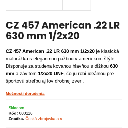
á
j
s
CZ 457 American .22 LR
ť
630 mm 1/2x20
?
CZ 457 American .22 LR 630 mm 1/2x20
je klasická
malorážka s elegantnou pažbou v americkom štýle.
HĽADAŤ
Disponuje za studena kovanou hlavňou s dĺžkou
630
mm
a závitom
1/2x20 UNF
, čo ju robí ideálnou pre
športovú streľbu aj lov drobnej zveri.
O
d
Možnosti doručenia
p
o
Skladom
r
Kód:
000116
ú
Značka:
Česká zbrojovka a.s.
č