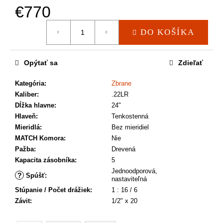
a
€770
m
e
Jednotková
DO KOŠÍKA
cena:
Opýtať sa
Zdieľať
Kategória
:
Zbrane
Kaliber
:
.22LR
Dĺžka hlavne
:
24"
Hlaveň
:
Tenkostenná
Mieridlá
:
Bez mieridiel
MATCH Komora
:
Nie
Pažba
:
Drevená
Kapacita zásobníka
:
5
Jednoodporová,
?
Spúšť
:
nastaviteľná
Stúpanie / Počet drážiek
:
1 : 16 / 6
Závit
:
1/2" x 20