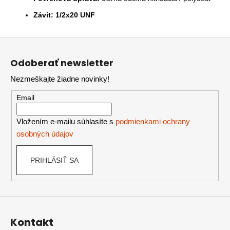
Závit:
1/2x20 UNF
Z
á
Odoberať newsletter
p
Nezmeškajte žiadne novinky!
ä
t
Email
i
e
Vložením e-mailu súhlasíte s
podmienkami ochrany
osobných údajov
PRIHLÁSIŤ SA
Kontakt