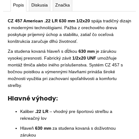
Popis
Diskusia
Značka
CZ 457 American .22 LR 630 mm 1/2x20
spája tradičný dizajn
s modernými technológiami. Pažba z orechového dreva
poskytuje príjemný úchop a stabilitu, zatiaľ čo oceľová
konštrukcia zaručuje dlhú životnosť.
Za studena kovaná hlaveň s dĺžkou
630 mm
je zárukou
vysokej presnosti. Fabrický závit
1/2x20 UNF
umožňuje
montáž tlmiča alebo iného príslušenstva. Systém CZ 457 s
bočnou poistkou a výmennými hlavňami prináša široké
možnosti využitia pri zachovaní spoľahlivosti a komfortu
streľby.
Hlavné výhody:
Kaliber
.22 LR
– vhodný pre športovú streľbu a
rekreačný lov
Hlaveň
630 mm
za studena kovaná s doživotnou
zárukou