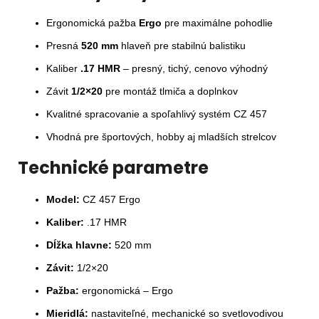
Ergonomická pažba
Ergo
pre maximálne pohodlie
Presná
520 mm
hlaveň pre stabilnú balistiku
Kaliber
.17 HMR
– presný, tichý, cenovo výhodný
Závit
1/2×20
pre montáž tlmiča a doplnkov
Kvalitné spracovanie a spoľahlivý systém CZ 457
Vhodná pre športových, hobby aj mladších strelcov
Technické parametre
Model:
CZ 457 Ergo
Kaliber:
.17 HMR
Dĺžka hlavne:
520 mm
Závit:
1/2×20
Pažba:
ergonomická – Ergo
Mieridlá:
nastaviteľné, mechanické so svetlovodivou