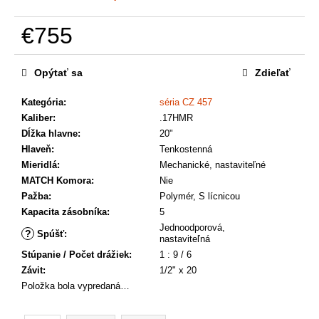
a
m
€755
e
Jednotková
cena:
Opýtať sa
Zdieľať
Kategória
:
séria CZ 457
Kaliber
:
.17HMR
Dĺžka hlavne
:
20"
Hlaveň
:
Tenkostenná
Mieridlá
:
Mechanické, nastaviteľné
MATCH Komora
:
Nie
Pažba
:
Polymér, S lícnicou
Kapacita zásobníka
:
5
Jednoodporová,
?
Spúšť
:
nastaviteľná
Stúpanie / Počet drážiek
:
1 : 9 / 6
Závit
:
1/2" x 20
Položka bola vypredaná…