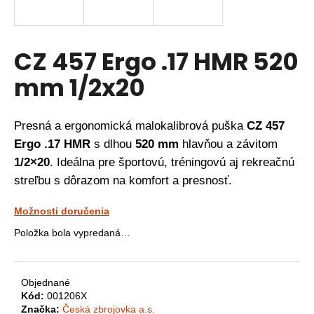
á
j
s
CZ 457 Ergo .17 HMR 520
ť
mm 1/2x20
?
Presná a ergonomická malokalibrová puška
CZ 457
Ergo .17 HMR
s dlhou
520 mm
hlavňou a závitom
HĽADAŤ
1/2×20
. Ideálna pre športovú, tréningovú aj rekreačnú
streľbu s dôrazom na komfort a presnosť.
O
Možnosti doručenia
d
Položka bola vypredaná…
p
o
r
Objednané
ú
Kód:
001206X
č
Značka:
Česká zbrojovka a.s.