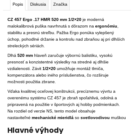
Popis
Diskusia
Značka
CZ 457 Ergo .17 HMR 520 mm 1/2×20
je moderná
malokalibrová puška navrhnutá s dôrazom na
ergonómiu
,
stabilitu a presnú streľbu. Pažba Ergo ponúka vylepšený
úchop, pohodlné držanie a kontrolu nad zbraňou aj pri dlhších
streleckých sériách.
Dlhá
520 mm
hlaveň zaručuje výbornú balistiku, vysokú
presnosť a konzistentné výsledky na stredné aj dlhšie
vzdialenosti. Závit
1/2×20
umožňuje montáž tlmiča,
kompenzátora alebo iného príslušenstva, čo rozširuje
možnosti použitia zbrane.
Vďaka kvalitnej oceľovej konštrukcii, precíznemu vývrtu a
overenému systému CZ 457 je zbraň spoľahlivá, odolná a
pripravená na použitie v športových aj hobby podmienkach.
Na rozdiel od verzie NS, tento model obsahuje
nastaviteľné
mechanické mieridlá
so
svetlovodivou
muškou
Hlavné výhody