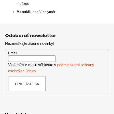
muškou
Materiál:
oceľ / polymér
Z
á
Odoberať newsletter
p
Nezmeškajte žiadne novinky!
ä
t
Email
i
e
Vložením e-mailu súhlasíte s
podmienkami ochrany
osobných údajov
PRIHLÁSIŤ SA