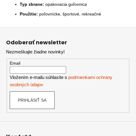
Typ zbrane:
opakovacia guľovnica
Použitie:
poľovnícke, športové, rekreačné
Z
á
Odoberať newsletter
p
Nezmeškajte žiadne novinky!
ä
t
Email
i
e
Vložením e-mailu súhlasíte s
podmienkami ochrany
osobných údajov
PRIHLÁSIŤ SA