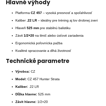
Hlavné výhody
Platforma
CZ 457
– vysoká presnosť a spoľahlivosť
Kaliber
.22 LR
– ideálny pre tréning aj lov drobnej zveri
Hlaveň
525 mm
pre stabilnú balistiku
Závit
1/2×20
na tlmič alebo úsťové zariadenia
Ergonomická poľovnícka pažba
Kvalitné spracovanie a dlhá životnosť
Technické parametre
Výrobca:
CZ
Model:
CZ 457 Hunter Strata
Kaliber:
.22 LR
Dĺžka hlavne:
525 mm
Závit hlavne:
1/2×20