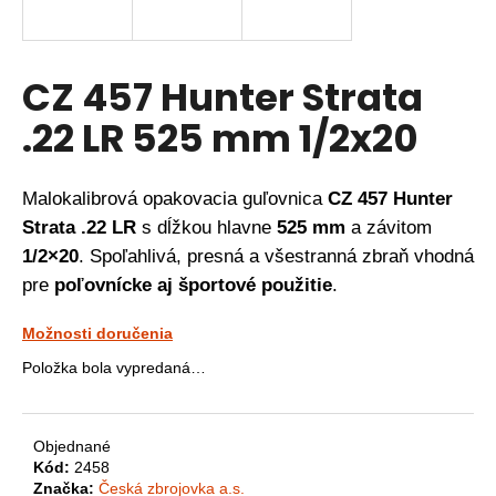
á
j
s
CZ 457 Hunter Strata
ť
.22 LR 525 mm 1/2x20
?
Malokalibrová opakovacia guľovnica
CZ 457 Hunter
Strata .22 LR
s dĺžkou hlavne
525 mm
a závitom
HĽADAŤ
1/2×20
. Spoľahlivá, presná a všestranná zbraň vhodná
pre
poľovnícke aj športové použitie
.
O
Možnosti doručenia
d
Položka bola vypredaná…
p
o
r
Objednané
ú
Kód:
2458
č
Značka:
Česká zbrojovka a.s.