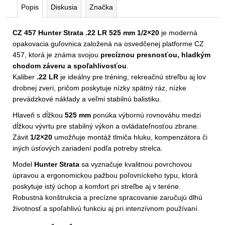
Popis
Diskusia
Značka
CZ 457 Hunter Strata .22 LR 525 mm 1/2×20
je moderná
opakovacia guľovnica založená na osvedčenej platforme CZ
457, ktorá je známa svojou
precíznou presnosťou, hladkým
chodom záveru a spoľahlivosťou
.
Kaliber
.22 LR
je ideálny pre tréning, rekreačnú streľbu aj lov
drobnej zveri, pričom poskytuje nízky spätný ráz, nízke
prevádzkové náklady a veľmi stabilnú balistiku.
Hlaveň s dĺžkou
525 mm
ponúka výbornú rovnováhu medzi
dĺžkou vývrtu pre stabilný výkon a ovládateľnosťou zbrane.
Závit
1/2×20
umožňuje montáž tlmiča hluku, kompenzátora či
iných úsťových zariadení podľa potreby strelca.
Model
Hunter Strata
sa vyznačuje kvalitnou povrchovou
úpravou a ergonomickou pažbou poľovníckeho typu, ktorá
poskytuje istý úchop a komfort pri streľbe aj v teréne.
Robustná konštrukcia a precízne spracovanie zaručujú dlhú
životnosť a spoľahlivú funkciu aj pri intenzívnom používaní.