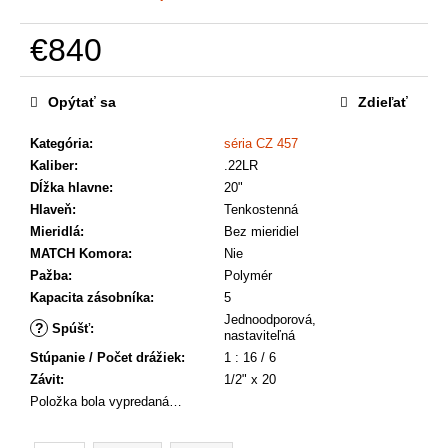
a
m
€840
e
Jednotková
cena:
Opýtať sa
Zdieľať
Kategória
:
séria CZ 457
Kaliber
:
.22LR
Dĺžka hlavne
:
20"
Hlaveň
:
Tenkostenná
Mieridlá
:
Bez mieridiel
MATCH Komora
:
Nie
Pažba
:
Polymér
Kapacita zásobníka
:
5
Jednoodporová,
?
Spúšť
:
nastaviteľná
Stúpanie / Počet drážiek
:
1 : 16 / 6
Závit
:
1/2" x 20
Položka bola vypredaná…