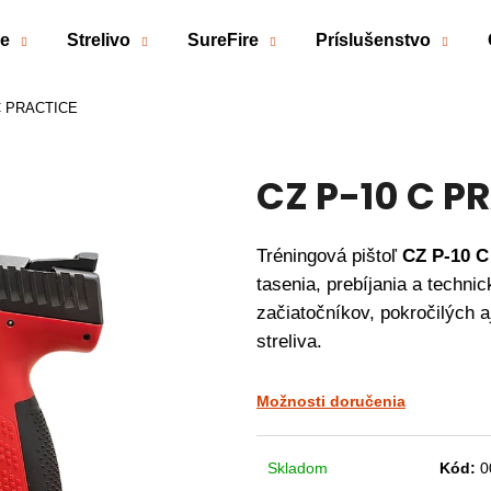
če
Strelivo
SureFire
Príslušenstvo
C PRACTICE
Čo potrebujete nájsť?
CZ P-10 C P
HĽADAŤ
Tréningová pištoľ
CZ P-10 
Odporúčame
tasenia, prebíjania a technic
začiatočníkov, pokročilých a
streliva.
Možnosti doručenia
Skladom
Kód:
0