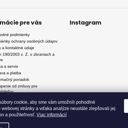
rmácie pre vás
Instagram
odné podmienky
ienky ochrany osobných údajov
 a kontaktné údaje
 190/2003 z. Z. o zbraniach a
ve
a a servis
va a platba
amačný poriadok
penie od zmluvy pre
ebiteľov
úbory cookie, aby sme vám umožnili pohodlné
 webovej stránky a vďaka analýze neustále zlepšovali jej
Sledovať na Instagr
on a použiteľnosť.
Viac informácií
é.