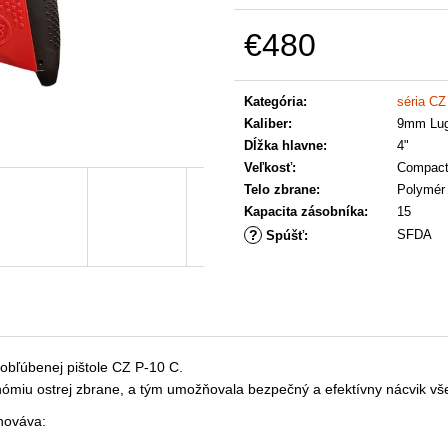
€480
Jednotková
cena:
Kategória
:
séria CZ
Kaliber
:
9mm Lug
Dĺžka hlavne
:
4"
Veľkosť
:
Compac
Telo zbrane
:
Polymér
Kapacita zásobníka
:
15
?
SFDA
Spúšť
:
 obľúbenej pištole CZ P-10 C.
rgonómiu ostrej zbrane, a tým umožňovala bezpečný a efektívny nácvik 
hováva: