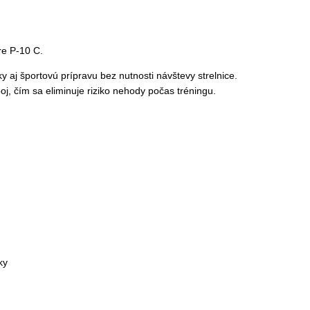
re P-10 C.
y aj športovú prípravu bez nutnosti návštevy strelnice.
oj, čím sa eliminuje riziko nehody počas tréningu.
ky