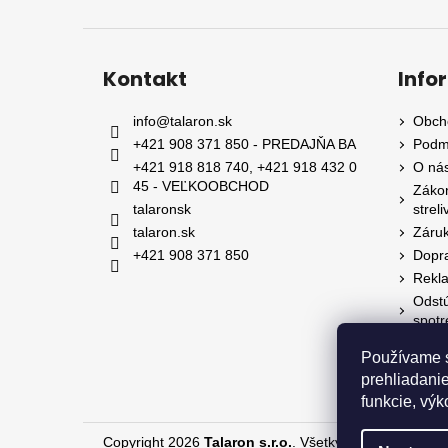
Kontakt
Info
info
@
talaron.sk
Obch
+421 908 371 850 - PREDAJŇA BA
Podm
+421 918 818 740, +421 918 432 0
O nás
45 - VEĽKOOBCHOD
Zákon
talaronsk
streli
talaron.sk
Záruk
+421 908 371 850
Dopra
Rekl
Odstú
spotr
Používame s
prehliadanie
funkcie, výk
Copyright 2026
Talaron s.r.o.
. Všetky práva vyhraden