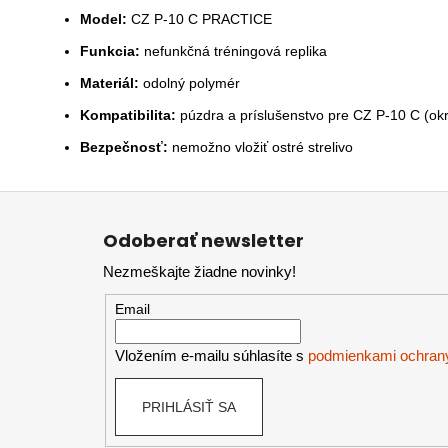
Model:
CZ P-10 C PRACTICE
Funkcia:
nefunkčná tréningová replika
Materiál:
odolný polymér
Kompatibilita:
púzdra a príslušenstvo pre CZ P-10 C (ok
Bezpečnosť:
nemožno vložiť ostré strelivo
Z
á
Odoberať newsletter
p
Nezmeškajte žiadne novinky!
ä
t
Email
i
e
Vložením e-mailu súhlasíte s
podmienkami ochran
PRIHLÁSIŤ SA