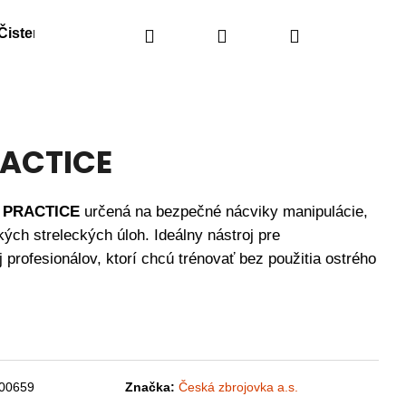
Čistenie
Náhradné diely
Hľadať
Prihlásenie
Obranné spreje
Nákupný
košík
RACTICE
C PRACTICE
určená na bezpečné nácviky manipulácie,
kých streleckých úloh. Ideálny nástroj pre
j profesionálov, ktorí chcú trénovať bez použitia ostrého
00659
Značka:
Česká zbrojovka a.s.