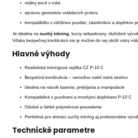
reálny pocit v ruke,
správnu geometriu ovládacích prvkov,
kompatibilitu s väčšinou puzdier, zásobníkov a doplnkov p
Je ideálna na
suchý tréning
, kurzy sebaobrany, služobné výcvik
Vďaka bezpečnej konštrukcii nie je možné do nej vložiť ostrý náb
Hlavné výhody
Realistická tréningová replika CZ P-10 C
Bezpečná konštrukcia – nemožno nabiť ostré strelivo
Ideálna na nácvik tasenia, prebíjania a manipulácie
Kompatibilná s puzdrami a mnohými doplnkami P-10 C
Odolné a ľahké polymérové prevedenie
Perfektná pre domáci suchý tréning aj profesionálne výcvi
Technické parametre