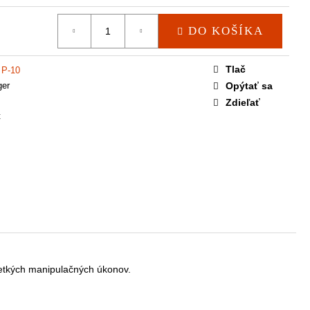
DO KOŠÍKA
Tlač
 P-10
er
Opýtať sa
Zdieľať
t
všetkých manipulačných úkonov.