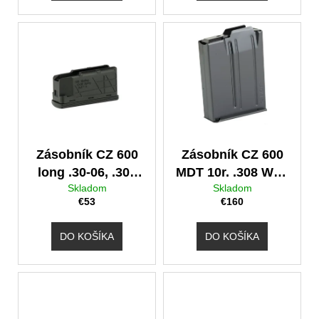
a
v
m
e
Zásobník CZ 600
Zásobník CZ 600
long .30-06, .300
MDT 10r. .308 Win,
Skladom
Skladom
WM, 8x57 JS
6/6,5 Creed.
€53
€160
DO KOŠÍKA
DO KOŠÍKA