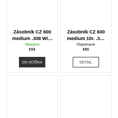
Zásobník CZ 600
Zásobník CZ 600
medium .308 Win,
medium 10r. .308
Skladom
Objednané
6/6,5 Creed., 6,5
Win, 6/6,5 Creed.,
€53
€65
PRC
6,5 PRC
DO KOŠÍKA
DETAIL