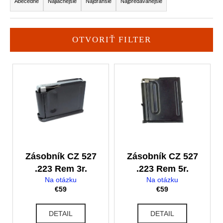
a
Abecedne
Najlacnejšie
Najdrahšie
Najpredávanejšie
á
d
j
e
s
n
OTVORIŤ FILTER
ť
i
?
V
e
ý
p
p
r
i
o
HĽADAŤ
s
d
p
u
r
k
O
o
t
Zásobník CZ 527
Zásobník CZ 527
d
d
o
.223 Rem 3r.
.223 Rem 5r.
p
u
o
v
Na otázku
Na otázku
€59
€59
r
k
ú
t
č
DETAIL
DETAIL
o