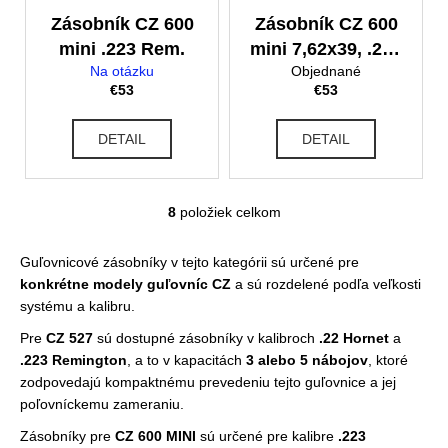
Zásobník CZ 600
Zásobník CZ 600
mini .223 Rem.
mini 7,62x39, .224
Na otázku
Objednané
VAL
€53
€53
DETAIL
DETAIL
8
položiek celkom
O
v
l
Guľovnicové zásobníky v tejto kategórii sú určené pre
á
konkrétne modely guľovníc CZ
a sú rozdelené podľa veľkosti
d
systému a kalibru.
a
Pre
CZ 527
sú dostupné zásobníky v kalibroch
.22 Hornet
a
c
.223 Remington
, a to v kapacitách
3 alebo 5 nábojov
, ktoré
i
zodpovedajú kompaktnému prevedeniu tejto guľovnice a jej
e
poľovníckemu zameraniu.
p
Zásobníky pre
CZ 600 MINI
sú určené pre kalibre
r
.223