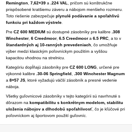
Remington
,
7,62×39
a
.224 VAL
v
, pričom sú konštrukčne
prispôsobené kratšiemu záveru a nábojom menšieho rozmeru.
k
Toto riešenie zabezpečuje
plynulé podávanie a spoľahlivú
y
funkciu pri každom výstrele
.
v
ý
Pre
CZ 600 MEDIUM
sú dostupné zásobníky pre kalibre
.308
p
Winchester
,
6 Creedmoor
,
6.5 Creedmoor
a
6.5 PRC
, a to v
i
štandardných aj 10-ranných prevedeniach
, čo umožňuje
s
výber medzi klasickým poľovníckym použitím a vyššou
u
kapacitou vhodnou na strelnicu.
Kategóriu dopĺňajú zásobníky pre
CZ 600 LONG
, určené pre
výkonné kalibre
.30-06 Springfield
,
.300 Winchester Magnum
a
8×57 JS
, ktoré vyžadujú väčší zásobník a presné vedenie
náboja.
Všetky guľovnicové zásobníky v tejto kategórii sú navrhnuté s
dôrazom na
kompatibilitu s konkrétnym modelom, stabilitu
uloženia nábojov a dlhodobú spoľahlivosť
, čo je kľúčové pri
poľovníckom aj športovom použití guľovníc.
Z