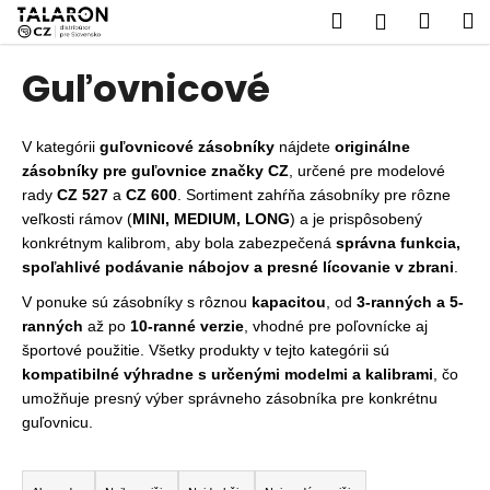
K
Prejsť
Hľadať
Náku
M
Prihláseni
na
o
obsah
Späť
Späť
košík
š
Guľovnicové
í
Č
k
o
V kategórii
guľovnicové zásobníky
nájdete
originálne
p
zásobníky pre guľovnice značky CZ
, určené pre modelové
rady
CZ 527
a
CZ 600
. Sortiment zahŕňa zásobníky pre rôzne
o
veľkosti rámov (
MINI, MEDIUM, LONG
) a je prispôsobený
t
konkrétnym kalibrom, aby bola zabezpečená
správna funkcia,
r
spoľahlivé podávanie nábojov a presné lícovanie v zbrani
.
e
V ponuke sú zásobníky s rôznou
kapacitou
, od
3-ranných a 5-
b
ranných
až po
10-ranné verzie
, vhodné pre poľovnícke aj
u
športové použitie. Všetky produkty v tejto kategórii sú
j
kompatibilné výhradne s určenými modelmi a kalibrami
, čo
e
umožňuje presný výber správneho zásobníka pre konkrétnu
guľovnicu.
t
e
R
n