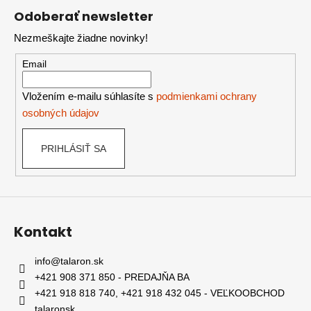
á
Odoberať newsletter
p
Nezmeškajte žiadne novinky!
ä
t
Email
i
e
Vložením e-mailu súhlasíte s
podmienkami ochrany
osobných údajov
PRIHLÁSIŤ SA
Kontakt
info
@
talaron.sk
+421 908 371 850 - PREDAJŇA BA
+421 918 818 740, +421 918 432 045 - VEĽKOOBCHOD
talaronsk