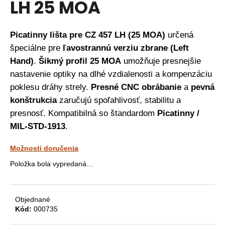
LH 25 MOA
á
j
Picatinny lišta pre CZ 457 LH (25 MOA)
určená
s
špeciálne pre
ľavostrannú verziu zbrane (Left
ť
Hand)
.
Šikmý profil 25 MOA
umožňuje presnejšie
?
nastavenie optiky na dlhé vzdialenosti a kompenzáciu
poklesu dráhy strely.
Presné CNC obrábanie
a
pevná
konštrukcia
zaručujú spoľahlivosť, stabilitu a
HĽADAŤ
presnosť. Kompatibilná so štandardom
Picatinny /
MIL-STD-1913
.
O
Možnosti doručenia
d
Položka bola vypredaná…
p
o
r
Objednané
ú
Kód:
000735
č