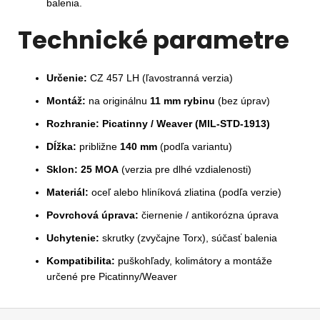
balenia.
Technické parametre
Určenie:
CZ 457 LH (ľavostranná verzia)
Montáž:
na originálnu
11 mm rybinu
(bez úprav)
Rozhranie:
Picatinny / Weaver (MIL-STD-1913)
Dĺžka:
približne
140 mm
(podľa variantu)
Sklon:
25 MOA
(verzia pre dlhé vzdialenosti)
Materiál:
oceľ alebo hliníková zliatina (podľa verzie)
Povrchová úprava:
čiernenie / antikorózna úprava
Uchytenie:
skrutky (zvyčajne Torx), súčasť balenia
Kompatibilita:
puškohľady, kolimátory a montáže
určené pre Picatinny/Weaver
Z