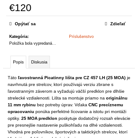
a
€120
m
e
Jednotková
cena:
Opýtať sa
Zdieľať
Kategória
:
Príslušenstvo
Položka bola vypredaná…
Popis
Diskusia
Táto
ľavostranná Picatinny lišta pre CZ 457 LH (25 MOA)
je
navrhnutá pre strelcov, ktorí používajú verziu zbrane s
ľavostranným záverom a vyžadujú väčší predklon pre dlhšie
strelecké vzdialenosti. Lišta sa montuje priamo na
originálnu
11 mm rybinu
bez potreby úprav. Vďaka
CNC precíznemu
opracovaniu
ponúka perfektné lícovanie a istotu pri montáži
optiky.
25 MOA predklon
poskytuje dodatočný rozsah elevácie
pre presnejšie nastavenie puškohľadu na dlhé vzdialenosti.
Vhodná pre poľovníkov, športových a taktických strelcov, ktorí