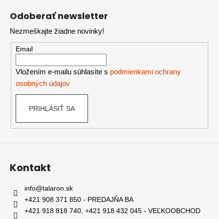
á
Odoberať newsletter
p
Nezmeškajte žiadne novinky!
ä
t
Email
i
e
Vložením e-mailu súhlasíte s
podmienkami ochrany
osobných údajov
PRIHLÁSIŤ SA
Kontakt
info
@
talaron.sk
+421 908 371 850 - PREDAJŇA BA
+421 918 818 740, +421 918 432 045 - VEĽKOOBCHOD