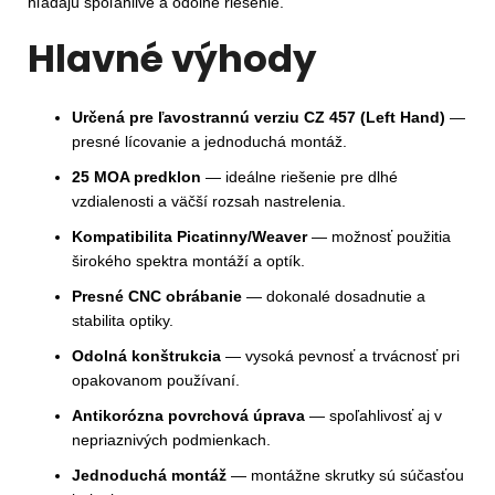
hľadajú spoľahlivé a odolné riešenie.
Hlavné výhody
Určená pre ľavostrannú verziu CZ 457 (Left Hand)
—
presné lícovanie a jednoduchá montáž.
25 MOA predklon
— ideálne riešenie pre dlhé
vzdialenosti a väčší rozsah nastrelenia.
Kompatibilita Picatinny/Weaver
— možnosť použitia
širokého spektra montáží a optík.
Presné CNC obrábanie
— dokonalé dosadnutie a
stabilita optiky.
Odolná konštrukcia
— vysoká pevnosť a trvácnosť pri
opakovanom používaní.
Antikorózna povrchová úprava
— spoľahlivosť aj v
nepriaznivých podmienkach.
Jednoduchá montáž
— montážne skrutky sú súčasťou