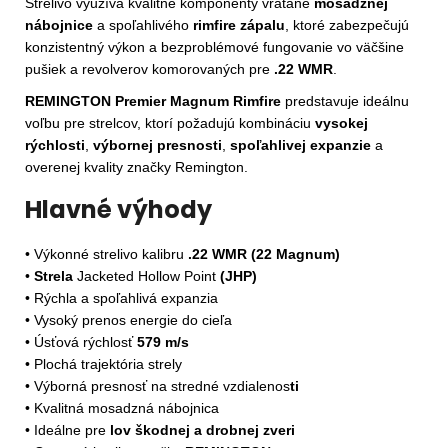
Strelivo využíva kvalitné komponenty vrátane
mosadznej
nábojnice
a spoľahlivého
rimfire zápalu
, ktoré zabezpečujú
konzistentný výkon a bezproblémové fungovanie vo väčšine
pušiek a revolverov komorovaných pre
.22 WMR
.
REMINGTON Premier Magnum Rimfire
predstavuje ideálnu
voľbu pre strelcov, ktorí požadujú kombináciu
vysokej
rýchlosti
,
výbornej presnosti
,
spoľahlivej expanzie
a
overenej kvality značky Remington.
Hlavné výhody
•
Výkonné strelivo kalibru
.22 WMR (22 Magnum)
•
Strela
Jacketed Hollow Point
(JHP)
•
Rýchla a spoľahlivá expanzia
•
Vysoký prenos energie do cieľa
•
Úsťová rýchlosť
579 m/s
•
Plochá trajektória strely
•
Výborná presnosť na stredné vzdialenos
ti
• Kvalitná mosadzná nábojnica
• Ideálne pre
lov škodnej a drobnej zveri