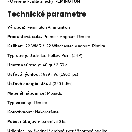
• Overená kvalita značky
REMINGTON
Technické parametre
Výrobca:
Remington Ammunition
Produktová rada:
Premier Magnum Rimfire
Kaliber:
.22 WMR / .22 Winchester Magnum Rimfire
Typ strely:
Jacketed Hollow Point (JHP)
Hmotnosť strely:
40 gr / 2,59 g
Úsťová rýchlosť:
579 m/s (1900 fps)
Úsťová energia:
434 J (320 ft-lbs)
Materiál nábojnice:
Mosadz
Typ zápalky:
Rimfire
Korozívnosť:
Nekorozívne
Počet nábojov v balení:
50 ks
Určenie:
Lov škodnej / drobná zver / športová streľba