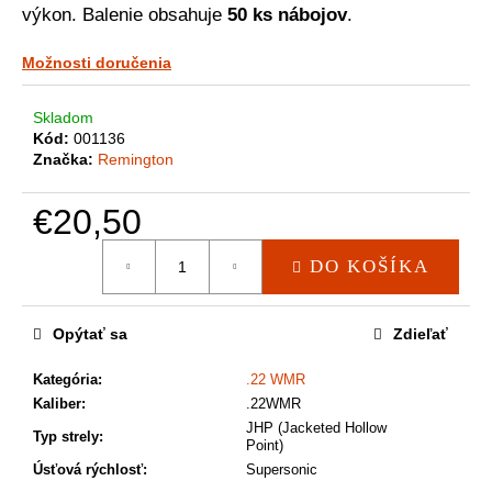
a
výkon. Balenie obsahuje
50 ks nábojov
.
m
e
Možnosti doručenia
Skladom
Kód:
001136
Značka:
Remington
€20,50
Jednotková
DO KOŠÍKA
cena:
Opýtať sa
Zdieľať
Kategória
:
.22 WMR
Kaliber
:
.22WMR
JHP (Jacketed Hollow
Typ strely
:
Point)
Úsťová rýchlosť
:
Supersonic