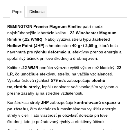
Popis
Diskusia
REMINGTON Premier Magnum Rimfire
patrí medzi
najobľúbenejšie laborácie kalibru
.22 Winchester Magnum
Rimfire (.22 WMR)
. Náboj využíva strelu typu
Jacketed
Hollow Point (JHP)
s hmotnosťou
40 gr / 2,59 g
, ktorá bola
navrhnutá pre
rýchlu deformáciu
, efektívny prenos energie a
spoľahlivý účinok pri love škodnej a drobnej zveri.
Kaliber
.22 WMR
ponúka výrazne vyšší výkon než klasický
.22
LR
, čo umožňuje efektívnu streľbu na väčšie vzdialenosti.
Vysoká úsťová rýchlosť
579 m/s
zabezpečuje
plochú
trajektóriu strely
, lepšiu odolnosť voči vonkajším vplyvom a
presné zásahy aj na stredné vzdialenosti.
Konštrukcia strely
JHP
zabezpečuje
kontrolovanú expanziu
po zásahu
, čím dochádza k maximálnemu využitiu energie
strely v cieli. Táto vlastnosť je obzvlášť dôležitá pri love
škodnej, kde je požadovaný rýchly a efektívny účinok.