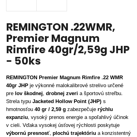
á
j
s
REMINGTON .22WMR,
ť
Premier Magnum
?
Rimfire 40gr/2,59g JHP
- 50ks
HĽADAŤ
REMINGTON Premier Magnum Rimfire .22 WMR
40gr JHP
je výkonné malokalibrové strelivo určené
O
pre
lov škodnej
,
drobnej zveri
a športovú streľbu.
d
Strela typu
Jacketed Hollow Point (JHP)
s
p
hmotnosťou
40 gr / 2,59 g
zabezpečuje
rýchlu
o
expanziu
, vysoký prenos energie a spoľahlivý účinok
r
ú
v cieli. Vďaka vysokej úsťovej rýchlosti poskytuje
č
výbornú presnosť
,
plochú trajektóriu
a konzistentný