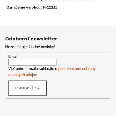
Označenie výrobcu:
PR22M1
Z
á
Odoberať newsletter
p
Nezmeškajte žiadne novinky!
ä
t
Email
i
e
Vložením e-mailu súhlasíte s
podmienkami ochrany
osobných údajov
PRIHLÁSIŤ SA