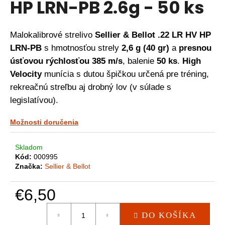
HP LRN-PB 2.6g - 50 ks
á
j
Malokalibrové strelivo
Sellier & Bellot .22 LR HV HP
s
LRN-PB
s hmotnosťou strely
2,6 g (40 gr)
a
presnou
ť
úsťovou rýchlosťou 385 m/s
, balenie
50 ks
.
High
?
Velocity
munícia s dutou špičkou určená pre tréning,
rekreačnú streľbu aj drobný lov (v súlade s
legislatívou).
HĽADAŤ
Možnosti doručenia
Skladom
O
Kód:
000995
d
Značka:
Sellier & Bellot
p
o
€6,50
r
ú
Jednotková
č
DO KOŠÍKA
cena: