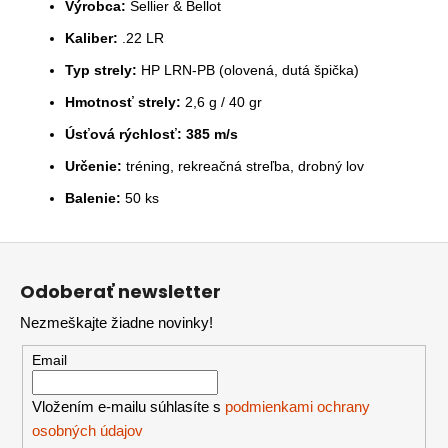
Výrobca:
Sellier & Bellot
Kaliber:
.22 LR
Typ strely:
HP LRN-PB (olovená, dutá špička)
Hmotnosť strely:
2,6 g / 40 gr
Úsťová rýchlosť:
385 m/s
Určenie:
tréning, rekreačná streľba, drobný lov
Balenie:
50 ks
Z
á
Odoberať newsletter
p
Nezmeškajte žiadne novinky!
ä
t
Email
i
e
Vložením e-mailu súhlasíte s
podmienkami ochrany
osobných údajov