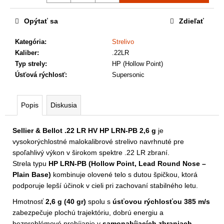
a
m
Opýtať sa
Zdieľať
e
Kategória
:
Strelivo
Kaliber
:
.22LR
Typ strely
:
HP (Hollow Point)
Úsťová rýchlosť
:
Supersonic
Popis
Diskusia
Sellier & Bellot .22 LR HV HP LRN-PB 2,6 g
je
vysokorýchlostné malokalibrové strelivo navrhnuté pre
spoľahlivý výkon v širokom spektre .22 LR zbraní.
Strela typu
HP LRN-PB (Hollow Point, Lead Round Nose –
Plain Base)
kombinuje olovené telo s dutou špičkou, ktorá
podporuje lepší účinok v cieli pri zachovaní stabilného letu.
Hmotnosť
2,6 g (40 gr)
spolu s
úsťovou rýchlosťou 385 m/s
zabezpečuje plochú trajektóriu, dobrú energiu a
bezproblémové prebíjanie v
samonabíjacích zbraniach
.