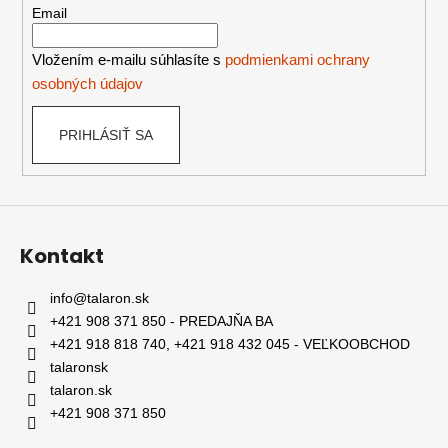
t
Email
i
e
Vložením e-mailu súhlasíte s
podmienkami ochrany
osobných údajov
PRIHLÁSIŤ SA
Kontakt
info
@
talaron.sk
+421 908 371 850 - PREDAJŇA BA
+421 918 818 740, +421 918 432 045 - VEĽKOOBCHOD
talaronsk
talaron.sk
+421 908 371 850