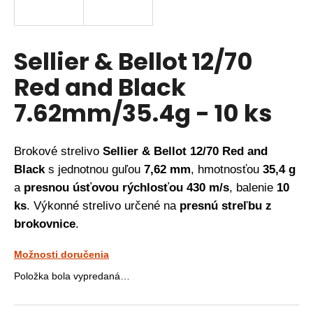
á
j
s
Sellier & Bellot 12/70
ť
Red and Black
?
7.62mm/35.4g - 10 ks
Brokové strelivo
Sellier & Bellot 12/70 Red and
HĽADAŤ
Black
s jednotnou guľou
7,62 mm
, hmotnosťou
35,4 g
a
presnou úsťovou rýchlosťou 430 m/s
, balenie
10
ks
. Výkonné strelivo určené na
presnú streľbu z
O
d
brokovnice
.
p
o
Možnosti doručenia
r
Položka bola vypredaná…
ú
č