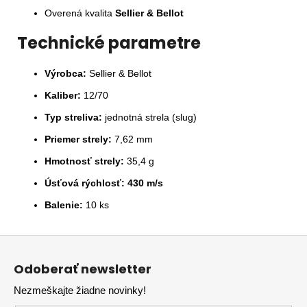
Overená kvalita
Sellier & Bellot
Technické parametre
Výrobca:
Sellier & Bellot
Kaliber:
12/70
Typ streliva:
jednotná strela (slug)
Priemer strely:
7,62 mm
Hmotnosť strely:
35,4 g
Úsťová rýchlosť:
430 m/s
Balenie:
10 ks
Z
á
Odoberať newsletter
p
Nezmeškajte žiadne novinky!
ä