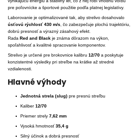
vynikajúcu energiu a stabilný let, čo z nej robí vhodnú voľbu
pre poľovnícke a športové použitie podľa platnej legislatívy.
Laborovanie je optimalizované tak, aby strelivo dosahovalo
úsťovú rýchlosť 430 m/s
, čo zabezpečuje plochú trajektóriu,
dobrú presnosť a výrazný zásahový efekt.
Rada
Red and Black
je známa dôrazom na výkon,
spoľahlivosť a kvalitné spracovanie komponentov.
Strelivo je určené pre brokovnice kalibru
12/70
a poskytuje
konzistentné výsledky pri streľbe na krátke až stredné
vzdialenosti.
Hlavné výhody
Jednotná strela (slug)
pre presnú streľbu
Kaliber
12/70
Priemer strely
7,62 mm
Vysoká hmotnosť
35,4 g
Silný účinok a dobrá presnosť