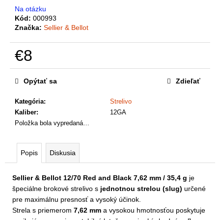
a
Na otázku
m
Kód:
000993
e
Značka:
Sellier & Bellot
€8
Jednotková
cena:
Opýtať sa
Zdieľať
Kategória
:
Strelivo
Kaliber
:
12GA
Položka bola vypredaná…
Popis
Diskusia
Sellier & Bellot 12/70 Red and Black 7,62 mm / 35,4 g
je
špeciálne brokové strelivo s
jednotnou strelou (slug)
určené
pre maximálnu presnosť a vysoký účinok.
Strela s priemerom
7,62 mm
a vysokou hmotnosťou poskytuje