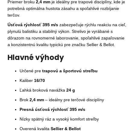
Priemer broku
2,4 mm
je ideálny pre trapové disciplíny, kde je
potrebná optimálna hustota zásahu a spoľahlivé rozbíjanie
terčov.
Úsťová rýchlosť 395 m/s
zabezpečuje rýchlu reakciu na cieľ,
plynulú balistiku a stabilný výkon. Strelivo je vyrábané s
dôrazom na rovnomerné laborovanie, spoľahlivé zapaľovanie
a konzistentnú kvalitu typickú pre značku Sellier & Bellot.
Hlavné výhody
Určené pre
trapovú a športovú streľbu
Kaliber
16/70
Ľahká broková navážka
24 g
Brok
2,4 mm
– ideálny pre terčové disciplíny
Presná úsťová rýchlosť 395 m/s
Nízky spätný ráz a vysoký komfort streľby
Overená kvalita
Sellier & Bellot