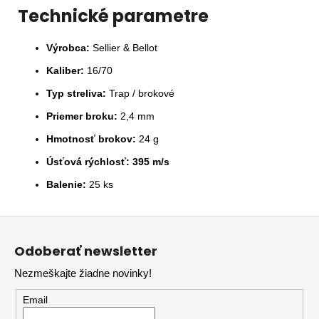
Technické parametre
Výrobca:
Sellier & Bellot
Kaliber:
16/70
Typ streliva:
Trap / brokové
Priemer broku:
2,4 mm
Hmotnosť brokov:
24 g
Úsťová rýchlosť:
395 m/s
Balenie:
25 ks
Z
á
Odoberať newsletter
p
Nezmeškajte žiadne novinky!
ä
t
Email
i