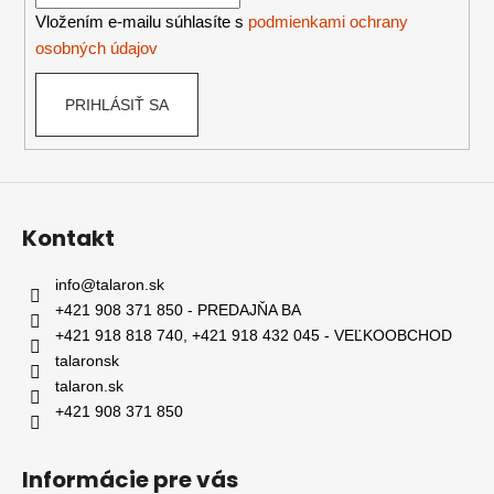
e
Vložením e-mailu súhlasíte s
podmienkami ochrany
osobných údajov
PRIHLÁSIŤ SA
Kontakt
info
@
talaron.sk
+421 908 371 850 - PREDAJŇA BA
+421 918 818 740, +421 918 432 045 - VEĽKOOBCHOD
talaronsk
talaron.sk
+421 908 371 850
Informácie pre vás