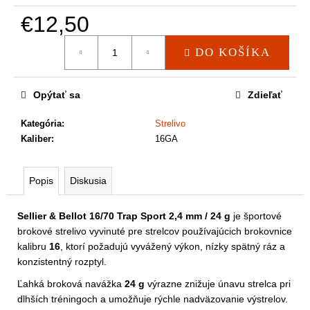
a
m
€12,50
e
Jednotková
DO KOŠÍKA
cena:
Opýtať sa
Zdieľať
Kategória
:
Strelivo
Kaliber
:
16GA
Popis
Diskusia
Sellier & Bellot 16/70 Trap Sport 2,4 mm / 24 g
je športové
brokové strelivo vyvinuté pre strelcov používajúcich brokovnice
kalibru
16
, ktorí požadujú vyvážený výkon, nízky spätný ráz a
konzistentný rozptyl.
Ľahká broková navážka
24 g
výrazne znižuje únavu strelca pri
dlhších tréningoch a umožňuje rýchle nadväzovanie výstrelov.