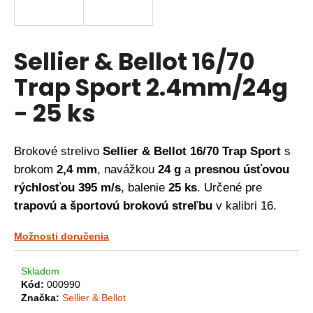
á
j
s
Sellier & Bellot 16/70
ť
Trap Sport 2.4mm/24g
?
- 25 ks
Brokové strelivo
Sellier & Bellot 16/70 Trap Sport
s
HĽADAŤ
brokom
2,4 mm
, navážkou
24 g
a
presnou úsťovou
rýchlosťou 395 m/s
, balenie
25 ks
. Určené pre
trapovú a športovú brokovú streľbu
v kalibri 16.
O
d
Možnosti doručenia
p
o
r
Skladom
ú
Kód:
000990
Značka:
Sellier & Bellot
č