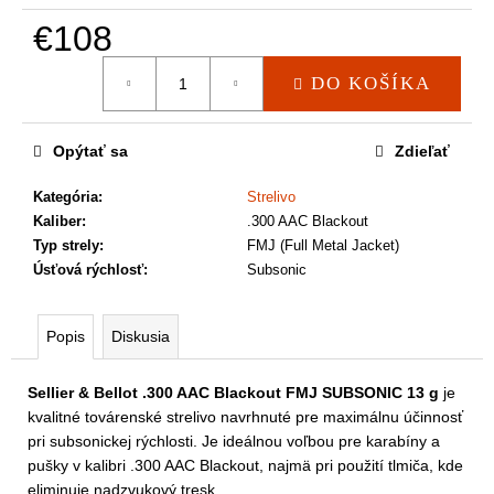
a
m
€108
e
Jednotková
DO KOŠÍKA
cena:
Opýtať sa
Zdieľať
Kategória
:
Strelivo
Kaliber
:
.300 AAC Blackout
Typ strely
:
FMJ (Full Metal Jacket)
Úsťová rýchlosť
:
Subsonic
Popis
Diskusia
Sellier & Bellot .300 AAC Blackout FMJ SUBSONIC 13 g
je
kvalitné továrenské strelivo navrhnuté pre maximálnu účinnosť
pri subsonickej rýchlosti. Je ideálnou voľbou pre karabíny a
pušky v kalibri .300 AAC Blackout, najmä pri použití tlmiča, kde
eliminuje nadzvukový tresk.