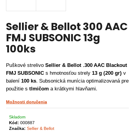
á
j
s
Sellier & Bellot 300 AAC
ť
FMJ SUBSONIC 13g
?
100ks
Puškové strelivo
Sellier & Bellot .300 AAC Blackout
HĽADAŤ
FMJ SUBSONIC
s hmotnosťou strely
13 g (200 gr)
v
balení
100 ks
. Subsonická munícia optimalizovaná pre
použitie s
tlmičom
a krátkymi hlavňami.
O
d
Možnosti doručenia
p
o
r
Skladom
ú
Kód:
000887
Značka:
Sellier & Bellot
č