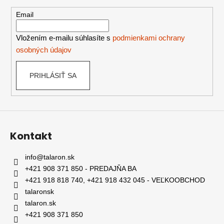
ä
t
Email
i
e
Vložením e-mailu súhlasíte s
podmienkami ochrany
osobných údajov
PRIHLÁSIŤ SA
Kontakt
info
@
talaron.sk
+421 908 371 850 - PREDAJŇA BA
+421 918 818 740, +421 918 432 045 - VEĽKOOBCHOD
talaronsk
talaron.sk
+421 908 371 850