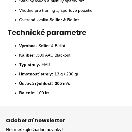
Stabilný výkon a plynulý spätný ráz
Vhodné pre tréning aj športové použitie
Overená kvalita
Sellier & Bellot
Technické parametre
Výrobca:
Sellier & Bellot
Kaliber:
.300 AAC Blackout
Typ strely:
FMJ
Hmotnosť strely:
13 g / 200 gr
Úsťová rýchlosť:
305 m/s
Balenie:
100 ks
Z
á
Odoberať newsletter
p
Nezmeškajte žiadne novinky!