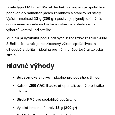
Strela typu
FMJ (Full Metal Jacket)
zabezpečuje spoľahlivé
podávanie v samonabíjacích zbraniach a stabilný let strely.
Vyššia hmotnosť
13 g (200 gr)
poskytuje plynulý spätný ráz,
dobrú energiu cieľa na krátke až stredné vzdialenosti a
výbornú kontrolu pri streľbe.
Munícia je vyrábaná podľa prísnych štandardov značky Sellier
& Bellot, čo zaručuje konzistentný výkon, spoľahlivosť a
dlhodobú stabilitu – ideálna pre tréning, športovú aj taktickú
streľbu.
Hlavné výhody
Subsonické
strelivo – ideálne pre použitie s tlmičom
Kaliber
.300 AAC Blackout
optimalizovaný pre krátke
hlavne
Strela
FMJ
pre spoľahlivé podávanie
Vysoká hmotnosť strely
13 g (200 gr)