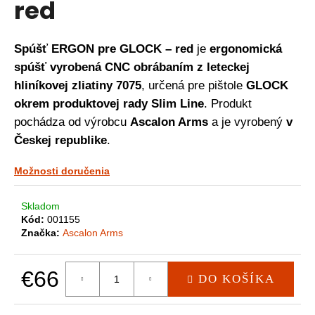
red
á
j
Spúšť ERGON pre GLOCK – red
je
ergonomická
s
spúšť vyrobená CNC obrábaním z leteckej
ť
hliníkovej zliatiny 7075
, určená pre pištole
GLOCK
?
okrem produktovej rady Slim Line
. Produkt
pochádza od výrobcu
Ascalon Arms
a je vyrobený
v
Českej republike
.
HĽADAŤ
Možnosti doručenia
Skladom
O
Kód:
001155
d
Značka:
Ascalon Arms
p
o
r
€66
DO KOŠÍKA
ú
Jednotková
č
cena: