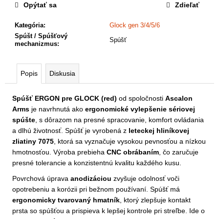
a
Opýtať sa
Zdieľať
m
e
Kategória
:
Glock gen 3/4/5/6
Spúšt / Spúšťový
Spúšť
mechanizmus
:
Popis
Diskusia
Spúšť ERGON pre GLOCK (red)
od spoločnosti
Ascalon
Arms
je navrhnutá ako
ergonomické vylepšenie sériovej
spúšte
, s dôrazom na presné spracovanie, komfort ovládania
a dlhú životnosť. Spúšť je vyrobená z
leteckej hliníkovej
zliatiny 7075
, ktorá sa vyznačuje vysokou pevnosťou a nízkou
hmotnosťou. Výroba prebieha
CNC obrábaním
, čo zaručuje
presné tolerancie a konzistentnú kvalitu každého kusu.
Povrchová úprava
anodizáciou
zvyšuje odolnosť voči
opotrebeniu a korózii pri bežnom používaní. Spúšť má
ergonomicky tvarovaný hmatník
, ktorý zlepšuje kontakt
prsta so spúšťou a prispieva k lepšej kontrole pri streľbe. Ide o