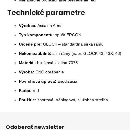
Nenápadné profesionálne prevedenie
red
Technické parametre
Výrobca:
Ascalon Arms
Typ komponentu:
spúšť ERGON
Určené pre:
GLOCK – štandardná šírka rámu
Nekompatibilné:
slim rámy (napr. GLOCK 43, 43X, 48)
Materiál:
hliníková zliatina 7075
Výroba:
CNC obrábanie
Povrchová úprava:
anodizácia
Farba:
red
Použitie:
športová, tréningová, služobná streľba
Z
á
Odoberať newsletter