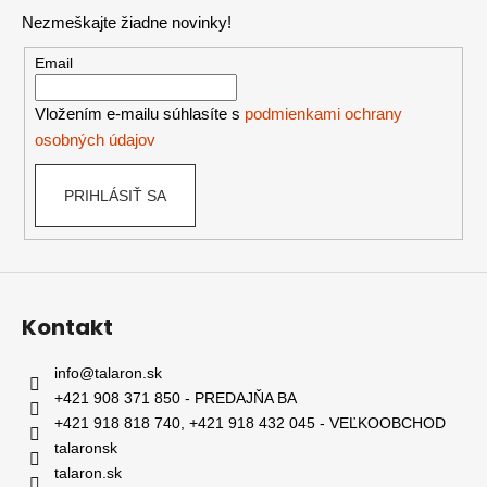
p
Nezmeškajte žiadne novinky!
ä
t
Email
i
e
Vložením e-mailu súhlasíte s
podmienkami ochrany
osobných údajov
PRIHLÁSIŤ SA
Kontakt
info
@
talaron.sk
+421 908 371 850 - PREDAJŇA BA
+421 918 818 740, +421 918 432 045 - VEĽKOOBCHOD
talaronsk
talaron.sk