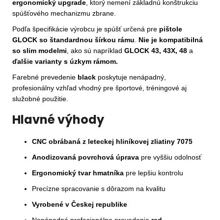
ergonomický upgrade
, ktorý nemení základnú konštrukciu
spúšťového mechanizmu zbrane.
Podľa špecifikácie výrobcu je spúšť určená pre
pištole
GLOCK so štandardnou šírkou rámu
.
Nie je kompatibilná
so slim modelmi
, ako sú napríklad
GLOCK 43, 43X, 48
a
ďalšie varianty s úzkym rámom.
Farebné prevedenie
black
poskytuje nenápadný,
profesionálny vzhľad vhodný pre športové, tréningové aj
služobné použitie.
Hlavné výhody
CNC obrábaná z leteckej hliníkovej zliatiny 7075
Anodizovaná povrchová úprava
pre vyššiu odolnosť
Ergonomický tvar hmatníka
pre lepšiu kontrolu
Precízne spracovanie s dôrazom na kvalitu
Vyrobené v Českej republike