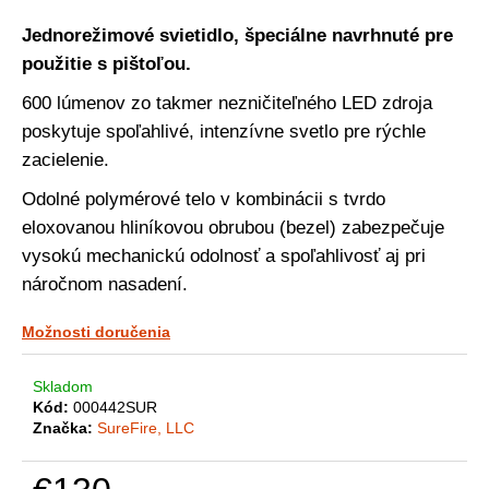
á
Jednorežimové svietidlo, špeciálne navrhnuté pre
j
použitie s pištoľou.
s
600 lúmenov zo takmer nezničiteľného LED zdroja
ť
poskytuje spoľahlivé, intenzívne svetlo pre rýchle
?
zacielenie.
Odolné polymérové telo v kombinácii s tvrdo
eloxovanou hliníkovou obrubou (bezel) zabezpečuje
HĽADAŤ
vysokú mechanickú odolnosť a spoľahlivosť aj pri
náročnom nasadení.
O
Možnosti doručenia
d
p
Skladom
o
Kód:
000442SUR
r
Značka:
SureFire, LLC
ú
č