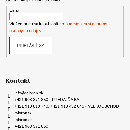
ä
t
Email
i
e
Vložením e-mailu súhlasíte s
podmienkami ochrany
osobných údajov
PRIHLÁSIŤ SA
Kontakt
info
@
talaron.sk
+421 908 371 850 - PREDAJŇA BA
+421 918 818 740, +421 918 432 045 - VEĽKOOBCHOD
talaronsk
talaron.sk
+421 908 371 850