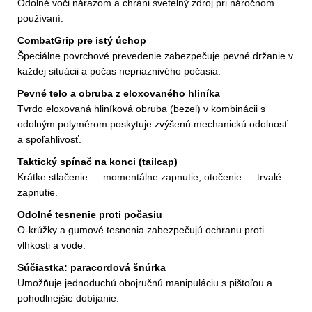
Odolné voči nárazom a chráni svetelný zdroj pri náročnom
používaní.
CombatGrip pre istý úchop
Špeciálne povrchové prevedenie zabezpečuje pevné držanie v
každej situácii a počas nepriaznivého počasia.
Pevné telo a obruba z eloxovaného hliníka
Tvrdo eloxovaná hliníková obruba (bezel) v kombinácii s
odolným polymérom poskytuje zvýšenú mechanickú odolnosť
a spoľahlivosť.
Taktický spínač na konci (tailcap)
Krátke stlačenie — momentálne zapnutie; otočenie — trvalé
zapnutie.
Odolné tesnenie proti počasiu
O-krúžky a gumové tesnenia zabezpečujú ochranu proti
vlhkosti a vode.
Súčiastka: paracordová šnúrka
Umožňuje jednoduchú obojručnú manipuláciu s pištoľou a
pohodlnejšie dobíjanie.