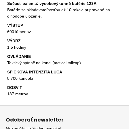
Súčasť balenia: vysokovýkonné batérie 123A
Batérie so skladovateľnosťou až 10 rokov, pripravené na
dlhodobé uloženie.
VÝSTUP
600 lúmenov
VÝDRŽ
1,5 hodiny
OVLÁDANIE
Taktický spínač na konci (tactical tailcap)
ŠPIČKOVÁ INTENZITA LÚČA
8 700 kandela
DOSVIT
187 metrov
Z
á
Odoberať newsletter
p
Nezmeškajte žiadne novinky!