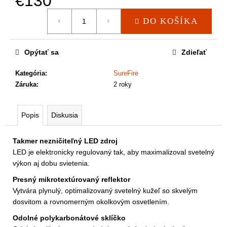
€130
a
m
Jednotková
DO KOŠÍKA
cena:
e
Opýtať sa
Zdieľať
Kategória
:
SureFire
Záruka
:
2 roky
Popis
Diskusia
Takmer nezničiteľný LED zdroj
LED je elektronicky regulovaný tak, aby maximalizoval svetelný
výkon aj dobu svietenia.
Presný mikrotextúrovaný reflektor
Vytvára plynulý, optimalizovaný svetelný kužeľ so skvelým
dosvitom a rovnomerným okolkovým osvetlením.
Odolné polykarbonátové sklíčko