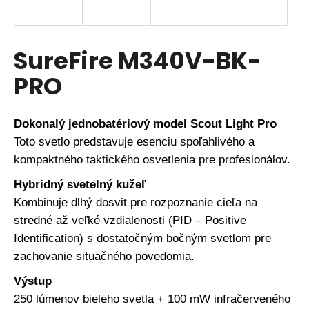
á
j
s
SureFire M340V-BK-
ť
PRO
?
Dokonalý jednobatériový model Scout Light Pro
Toto svetlo predstavuje esenciu spoľahlivého a
HĽADAŤ
kompaktného taktického osvetlenia pre profesionálov.
Hybridný svetelný kužeľ
Kombinuje dlhý dosvit pre rozpoznanie cieľa na
O
d
stredné až veľké vzdialenosti (PID – Positive
p
Identification) s dostatočným bočným svetlom pre
o
zachovanie situačného povedomia.
r
ú
Výstup
č
250 lúmenov bieleho svetla + 100 mW infračerveného