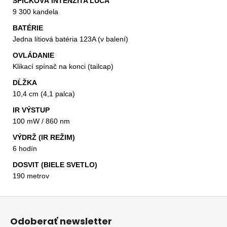
ŠPIČKOVÁ INTENZITA LÚČA
9 300 kandela
BATÉRIE
Jedna lítiová batéria 123A (v balení)
OVLÁDANIE
Klikací spínač na konci (tailcap)
DĹŽKA
10,4 cm (4,1 palca)
IR VÝSTUP
100 mW / 860 nm
VÝDRŽ (IR REŽIM)
6 hodín
DOSVIT (BIELE SVETLO)
190 metrov
Z
á
Odoberať newsletter