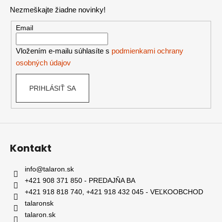
p
Nezmeškajte žiadne novinky!
ä
t
Email
i
e
Vložením e-mailu súhlasíte s
podmienkami ochrany
osobných údajov
PRIHLÁSIŤ SA
Kontakt
info
@
talaron.sk
+421 908 371 850 - PREDAJŇA BA
+421 918 818 740, +421 918 432 045 - VEĽKOOBCHOD
talaronsk
talaron.sk