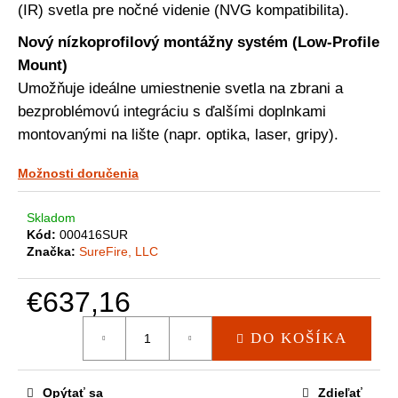
a
(IR) svetla pre nočné videnie (NVG kompatibilita).
m
e
Nový nízkoprofilový montážny systém (Low-Profile
Mount)
Umožňuje ideálne umiestnenie svetla na zbrani a
bezproblémovú integráciu s ďalšími doplnkami
montovanými na lište (napr. optika, laser, gripy).
Možnosti doručenia
Skladom
Kód:
000416SUR
Značka:
SureFire, LLC
€637,16
Jednotková
DO KOŠÍKA
cena:
Opýtať sa
Zdieľať