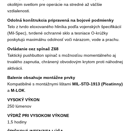
okolitým svetlom pre operácie na stredné až väčšie
vzdialenosti.
Odolná konštrukcia pripravená na bojové podmienky
Telo z tvrdo eloxovaného hliníka podľa vojenských špecifikácií
(Mil-Spec), tvrdené ochranné sklo a tesniace O-krúžky
poskytujú maximálnu odolnosť voči nárazom, vode a prachu.
Ovládanie cez spínač Z68
Taktický pushbutton spínač s možnosťou momentálneho aj
trvalého zapnutia, chránený obvodovým krytom proti náhodnej
aktivácii.
Balenie obsahuje montážne prvky
Kompatibilné s montážnymi lištami
MIL-STD-1913 (Picatinny)
a
M-LOK
.
VYSOKÝ VÝKON
250 lúmenov
VÝDRŽ PRI VYSOKOM VÝKONE
1,5 hodiny