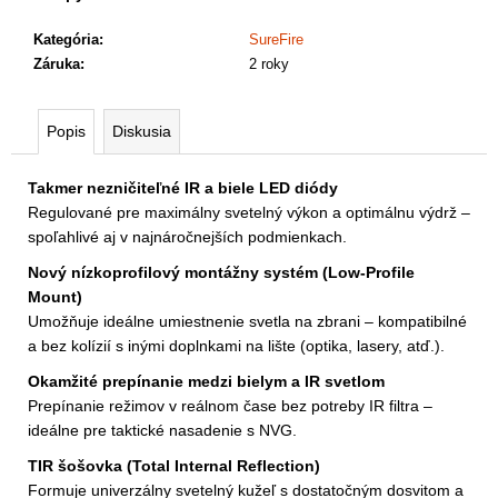
Kategória
:
SureFire
Záruka
:
2 roky
Popis
Diskusia
Takmer nezničiteľné IR a biele LED diódy
Regulované pre maximálny svetelný výkon a optimálnu výdrž –
spoľahlivé aj v najnáročnejších podmienkach.
Nový nízkoprofilový montážny systém (Low-Profile
Mount)
Umožňuje ideálne umiestnenie svetla na zbrani – kompatibilné
a bez kolízií s inými doplnkami na lište (optika, lasery, atď.).
Okamžité prepínanie medzi bielym a IR svetlom
Prepínanie režimov v reálnom čase bez potreby IR filtra –
ideálne pre taktické nasadenie s NVG.
TIR šošovka (Total Internal Reflection)
Formuje univerzálny svetelný kužeľ s dostatočným dosvitom a