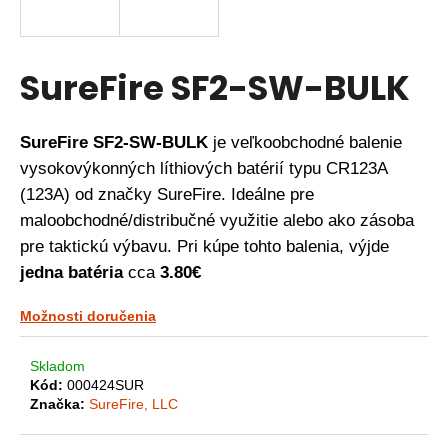
á
j
s
SureFire SF2-SW-BULK
ť
?
SureFire SF2-SW-BULK
je veľkoobchodné balenie
vysokovýkonných líthiových batérií typu CR123A
(123A) od značky SureFire. Ideálne pre
HĽADAŤ
maloobchodné/distribučné využitie alebo ako zásoba
pre taktickú výbavu. Pri kúpe tohto balenia, výjde
jedna batéria
cca
3.80€
O
Možnosti doručenia
d
p
o
Skladom
r
Kód:
000424SUR
Značka:
SureFire, LLC
ú
č