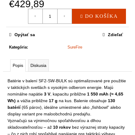
a
€429,89
m
Jednotková
e
DO KOŠÍKA
cena:
Opýtať sa
Zdieľať
Kategória
:
SureFire
Popis
Diskusia
Batérie v balení SF2-SW-BULK sú optimalizované pre použitie
v taktických svetlách s vysokým odberom energie. Majú
nominálne napätie
3 V
, kapacitu približne
1 550 mAh (≈ 4,65
Wh)
a vážia približne
17 g
na kus. Balenie obsahuje
130
batérií
(65 párov), ideálne umiestnené ako „fishbowl“ alebo
display variant pre maloobchodnú predajňu.
Vyznačujú sa výnimočnou spoľahlivosťou a dlhou
skladovateľnosťou – až
10 rokov
bez výraznej straty kapacity
– čo z nich robí spoľahlivé napájanie pre taktickú výbavu,