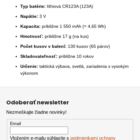
Typ batérie:
líthiová CR123A (123A)
Napätie:
3 V
Kapacita:
približne 1 550 mAh (≈ 4,65 Wh)
Hmotnosť:
približne 17 g (na kus)
Počet kusov v balení:
130 kusov (65 párov)
Skladovateľnosť:
približne 10 rokov
Určenie:
taktická výbava, svetlá, zariadenia s vysokým
výkonom
Z
á
Odoberať newsletter
p
Nezmeškajte žiadne novinky!
ä
t
Email
i
e
Vložením e-mailu súhlasíte s
podmienkami ochrany