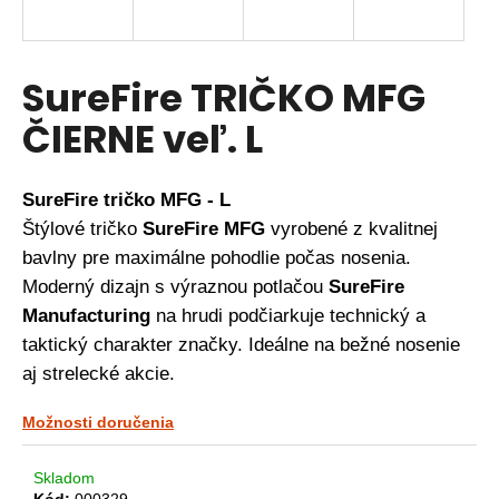
á
j
s
SureFire TRIČKO MFG
ť
ČIERNE veľ. L
?
SureFire tričko MFG - L
Štýlové tričko
SureFire MFG
vyrobené z kvalitnej
HĽADAŤ
bavlny pre maximálne pohodlie počas nosenia.
Moderný dizajn s výraznou potlačou
SureFire
Manufacturing
na hrudi podčiarkuje technický a
O
taktický charakter značky. Ideálne na bežné nosenie
d
aj strelecké akcie.
p
o
Možnosti doručenia
r
ú
č
Skladom
Kód:
000329