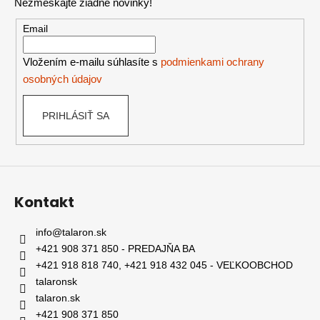
Nezmeškajte žiadne novinky!
ä
t
Email
i
e
Vložením e-mailu súhlasíte s
podmienkami ochrany
osobných údajov
PRIHLÁSIŤ SA
Kontakt
info
@
talaron.sk
+421 908 371 850 - PREDAJŇA BA
+421 918 818 740, +421 918 432 045 - VEĽKOOBCHOD
talaronsk
talaron.sk
+421 908 371 850