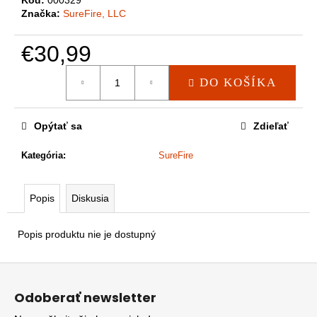
a
Značka:
SureFire, LLC
m
e
€30,99
Jednotková
DO KOŠÍKA
cena:
Opýtať sa
Zdieľať
Kategória
:
SureFire
Popis
Diskusia
Popis produktu nie je dostupný
Z
á
Odoberať newsletter
p