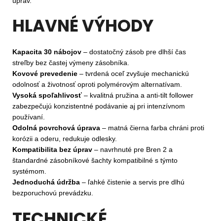
úprav.
HLAVNÉ VÝHODY
Kapacita 30 nábojov
– dostatočný zásob pre dlhší čas
streľby bez častej výmeny zásobníka.
Kovové prevedenie
– tvrdená oceľ zvyšuje mechanickú
odolnosť a životnosť oproti polymérovým alternatívam.
Vysoká spoľahlivosť
– kvalitná pružina a anti-tilt follower
zabezpečujú konzistentné podávanie aj pri intenzívnom
používaní.
Odolná povrchová úprava
– matná čierna farba chráni proti
korózii a oderu, redukuje odlesky.
Kompatibilita bez úprav
– navrhnuté pre Bren 2 a
štandardné zásobníkové šachty kompatibilné s týmto
systémom.
Jednoduchá údržba
– ľahké čistenie a servis pre dlhú
bezporuchovú prevádzku.
TECHNICKÉ