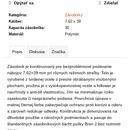
a
Opýtať sa
Zdieľať
m
e
Kategória
:
Zásobníky
Kaliber
:
7,62 x 39
Kapacita zásobníka
:
30
Materiál
:
Polymér
Popis
Diskusia
Značka
Zásobník je konštruovaný pre bezproblémové podávanie
nábojov 7,62×39 mm pri rôznych režimoch streľby. Telo je
vyrobené z tvrdenej ocele s presne obrábanými vnútornými
plochami, pružina je z vysokopevnostnej ocele a follower je
navrhnutý s anti-tilt vlastnosťou, čím sa minimalizuje riziko
zaseknutia či nesprávneho podania. Povrchová úprava v
matnej čiernej farbe zabezpečuje ochranu proti korózii a oderu
a zároveň redukuje odlesky. Konštrukcia je dimenzovaná na
dlhodobé použitie v náročných podmienkach a pasuje do
štandardných zásobníkových šácht pušky Bren 2 bez nutnosti