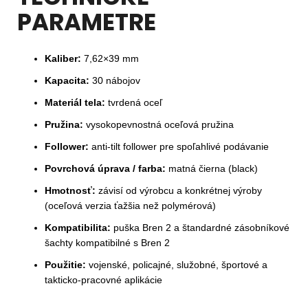
PARAMETRE
Kaliber:
7,62×39 mm
Kapacita:
30 nábojov
Materiál tela:
tvrdená oceľ
Pružina:
vysokopevnostná oceľová pružina
Follower:
anti-tilt follower pre spoľahlivé podávanie
Povrchová úprava / farba:
matná čierna (black)
Hmotnosť:
závisí od výrobcu a konkrétnej výroby
(oceľová verzia ťažšia než polymérová)
Kompatibilita:
puška Bren 2 a štandardné zásobníkové
šachty kompatibilné s Bren 2
Použitie:
vojenské, policajné, služobné, športové a
takticko-pracovné aplikácie