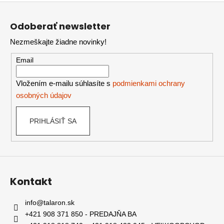
Z
á
Odoberať newsletter
p
Nezmeškajte žiadne novinky!
ä
t
Email
i
e
Vložením e-mailu súhlasíte s
podmienkami ochrany
osobných údajov
PRIHLÁSIŤ SA
Kontakt
info
@
talaron.sk
+421 908 371 850 - PREDAJŇA BA