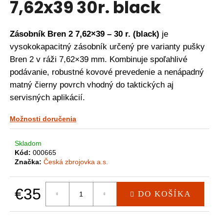
7,62x39 30r. black
á
j
Zásobník Bren 2 7,62×39 – 30 r. (black)
je
s
vysokokapacitný zásobník určený pre varianty pušky
ť
Bren 2 v ráži 7,62×39 mm. Kombinuje spoľahlivé
?
podávanie, robustné kovové prevedenie a nenápadný
matný čierny povrch vhodný do taktických aj
servisných aplikácií.
HĽADAŤ
Možnosti doručenia
Skladom
O
Kód:
000665
d
Značka:
Česká zbrojovka a.s.
p
o
r
€35
DO KOŠÍKA
ú
Jednotková
č
cena: