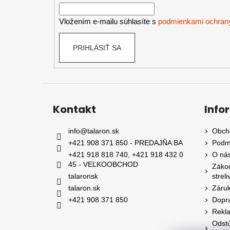
i
e
Vložením e-mailu súhlasíte s
podmienkami ochran
PRIHLÁSIŤ SA
Kontakt
Info
info
@
talaron.sk
Obch
+421 908 371 850 - PREDAJŇA BA
Podm
+421 918 818 740, +421 918 432 0
O nás
45 - VEĽKOOBCHOD
Zákon
talaronsk
streli
talaron.sk
Záruk
+421 908 371 850
Dopra
Rekl
Odstú