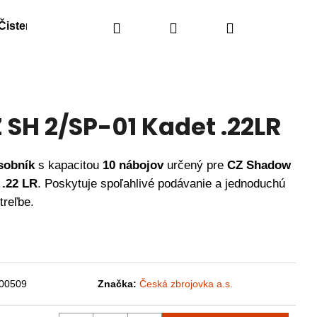
Čistenie
Náhradné diely
Hľadať
Prihlásenie
Obranné spreje
Nákupný
košík
 SH 2/SP-01 Kadet .22LR
sobník
s kapacitou
10 nábojov
určený pre
CZ Shadow
i
.22 LR
. Poskytuje spoľahlivé podávanie a jednoduchú
treľbe.
00509
Značka:
Česká zbrojovka a.s.