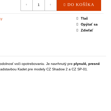
DO KOŠÍKA
Tlač
ky
Opýtať sa
Zdieľať
 odolnosť voči opotrebovaniu. Je navrhnutý pre
plynulé, presné
e s nadstavbou Kadet pre modely CZ Shadow 2 a CZ SP-01.