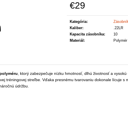
€29
Jednotková
cena:
Kategória
:
Zásobní
Kaliber
:
.22LR
Kapacita zásobníka
:
10
Materiál
:
Polymér
polyméru
, ktorý zabezpečuje nízku hmotnosť, dlhú životnosť a vysokú
brovej tréningovej streľbe. Vďaka presnému tvarovaniu dokonale lícuj
 náročnú údržbu.