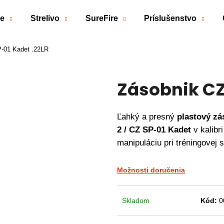
če
Strelivo
SureFire
Príslušenstvo
-01 Kadet .22LR
Čo potrebujete nájsť?
Zásobnik CZ
HĽADAŤ
Ľahký a presný
plastový zá
Odporúčame
2 / CZ SP-01 Kadet
v kalibr
manipuláciu pri tréningovej s
Možnosti doručenia
Skladom
Kód:
0