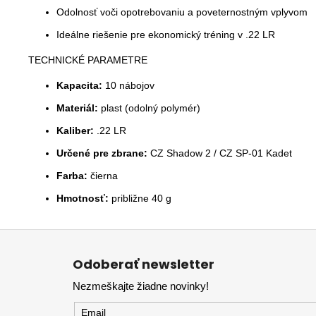
Odolnosť voči opotrebovaniu a poveternostným vplyvom
Ideálne riešenie pre ekonomický tréning v .22 LR
TECHNICKÉ PARAMETRE
Kapacita:
10 nábojov
Materiál:
plast (odolný polymér)
Kaliber:
.22 LR
Určené pre zbrane:
CZ Shadow 2 / CZ SP-01 Kadet
Farba:
čierna
Hmotnosť:
približne 40 g
Z
á
Odoberať newsletter
p
Nezmeškajte žiadne novinky!
ä
t
Email