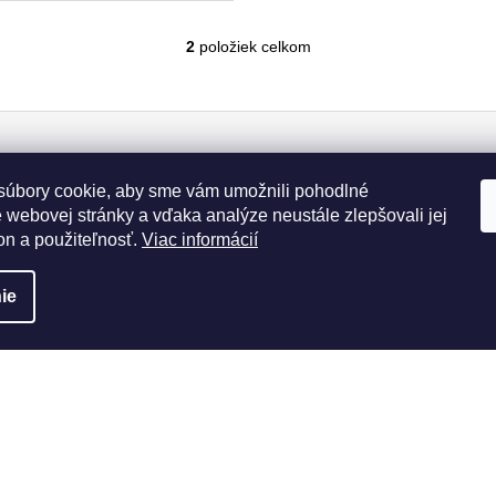
2
položiek celkom
O
v
l
á
d
a
úbory cookie, aby sme vám umožnili pohodlné
c
 webovej stránky a vďaka analýze neustále zlepšovali jej
i
on a použiteľnosť.
Viac informácií
e
p
y osobných údajov
r
ie
v
k
y
v
ý
p
i
rmácie pre vás
Instagram
s