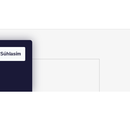
Súhlasím
Pozrite si katalóg 2025