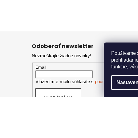
Z
á
Odoberať newsletter
p
Používame s
Nezmeškajte žiadne novinky!
ä
prehliadanie
t
funkcie, výk
Email
i
e
Vložením e-mailu súhlasíte s
podmienkami ochran
Nastaven
PRIHLÁSIŤ SA
Kontakt
Info