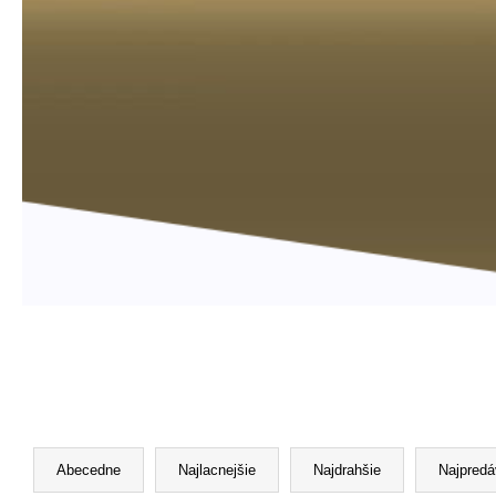
R
a
Abecedne
Najlacnejšie
Najdrahšie
Najpredá