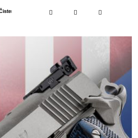
Čistenie
Náhradné diely
Hľadať
Prihlásenie
Obranné spreje
Nákupný
košík