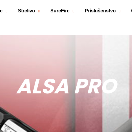
če
Strelivo
SureFire
Príslušenstvo
Čo potrebujete nájsť?
HĽADAŤ
Odporúčame
ALSA PRO