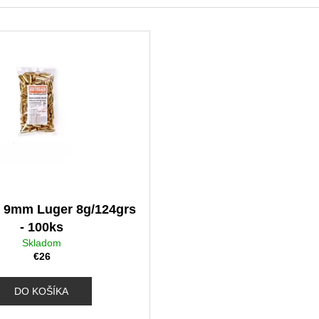
o 9mm Luger 8g/124grs
- 100ks
Skladom
€26
DO KOŠÍKA