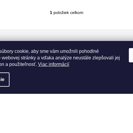
1
položiek celkom
O
v
l
á
d
a
úbory cookie, aby sme vám umožnili pohodlné
c
 webovej stránky a vďaka analýze neustále zlepšovali jej
i
on a použiteľnosť.
Viac informácií
e
p
y osobných údajov
r
ie
v
k
y
v
ý
p
i
rmácie pre vás
Instagram
s