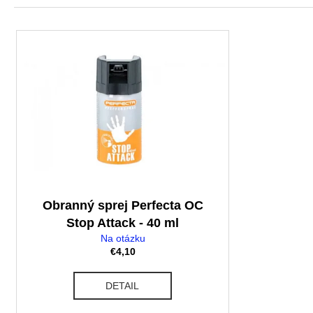
d
e
V
n
ý
i
p
e
i
p
s
r
p
o
r
d
o
u
d
k
u
t
Obranný sprej Perfecta OC
k
o
Stop Attack - 40 ml
t
v
Na otázku
o
€4,10
v
DETAIL