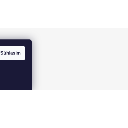
Súhlasím
Pozrite si katalóg 2025