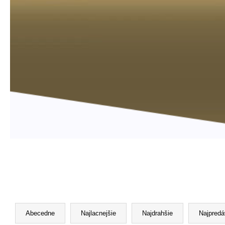
R
a
Abecedne
Najlacnejšie
Najdrahšie
Najpredá