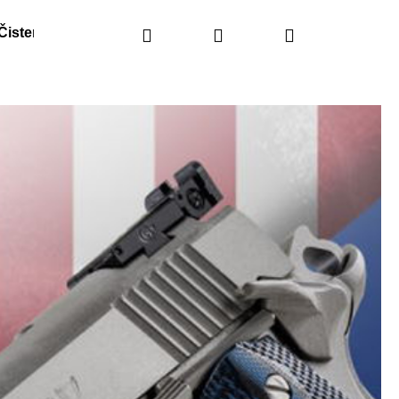
Čistenie
Náhradné diely
Hľadať
Prihlásenie
Obranné spreje
Nákupný
košík