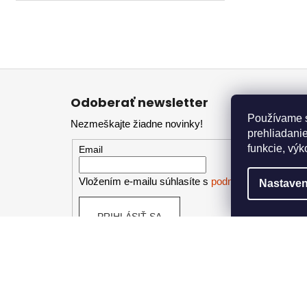
Z
á
Odoberať newsletter
p
Používame s
Nezmeškajte žiadne novinky!
ä
prehliadanie
t
funkcie, výk
Email
i
e
Vložením e-mailu súhlasíte s
podmienkami ochran
Nastaven
PRIHLÁSIŤ SA
Kontakt
Info