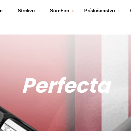
če
Strelivo
SureFire
Príslušenstvo
Čo potrebujete nájsť?
HĽADAŤ
Odporúčame
Perfecta