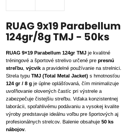
á
j
s
RUAG 9x19 Parabellum
ť
124gr/8g TMJ - 50ks
?
RUAG 9×19 Parabellum 124gr TMJ
je kvalitné
tréningové a športové strelivo určené pre
presnú
HĽADAŤ
streľbu
,
výcvik
a pravidelné používanie na strelnici.
Strela typu
TMJ (Total Metal Jacket)
s hmotnosťou
124 gr / 8 g
je úplne oplášťovaná, čím minimalizuje
O
uvoľňovanie olovených častíc pri výstrele a
d
zabezpečuje čistejšiu streľbu. Vďaka konzistentnej
p
laborácii, spoľahlivému podávaniu a vysokej kvalite
o
r
výroby predstavuje ideálnu voľbu pre športových aj
ú
profesionálnych strelcov. Balenie obsahuje
50 ks
č
nábojov
.