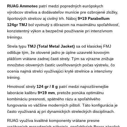
RUAG Ammotec
patrí medzi popredných európskych
výrobcov streliva a dodávateľov munície pre ozbrojené zložky,
športových strelcov aj civilný trh. Náboj
9×19 Parabellum
124gr TMJ
bol vyvinutý s dôrazom na maximálnu spoľahlivosť,
konzistentný výkon a bezpečné používanie pri intenzívnom
tréningu.
Strela typu
TMJ (Total Metal Jacket)
sa od klasickej FMJ
odlišuje tým, že olovené jadro je úplne uzavreté kovovým
plášťom vrátane zadnej časti strely. Tým sa výrazne znižuje
množstvo olovených častíc uvoľňovaných počas výstrelu, čo
ocenia najmä strelci využívajúci kryté strelnice a intenzívny
tréning.
Hmotnosť strely
124 gr / 8 g
patrí medzi najrozšírenejšie
laborácie kalibru
9×19 mm
, pretože ponúka optimálnu
kombináciu presnosti, spätného rázu a spoľahlivého
fungovania vo väčšine moderných pištolí. Táto konfigurácia je
často využívaná aj pri dynamických streleckých disciplínach.
RUAG využíva kvalitné komponenty vrátane presne
vyrábaných mosadzných nábojníc, spoľahlivých Boxer zápaliek