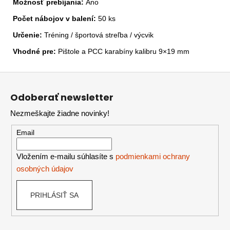
Možnosť prebíjania:
Áno
Počet nábojov v balení:
50 ks
Určenie:
Tréning / športová streľba / výcvik
Vhodné pre:
Pištole a PCC karabíny kalibru 9×19 mm
Z
á
Odoberať newsletter
p
Nezmeškajte žiadne novinky!
ä
t
Email
i
e
Vložením e-mailu súhlasíte s
podmienkami ochrany
osobných údajov
PRIHLÁSIŤ SA