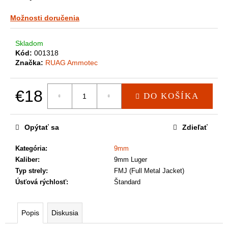
a
m
Možnosti doručenia
e
Skladom
Kód:
001318
Značka:
RUAG Ammotec
€18
DO KOŠÍKA
Jednotková
cena:
Opýtať sa
Zdieľať
Kategória
:
9mm
Kaliber
:
9mm Luger
Typ strely
:
FMJ (Full Metal Jacket)
Úsťová rýchlosť
:
Štandard
Popis
Diskusia