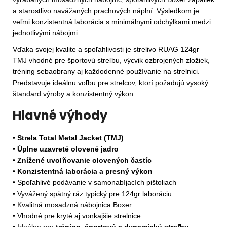
a starostlivo navážaných prachových náplní. Výsledkom je
veľmi konzistentná laborácia s minimálnymi odchýlkami medzi
jednotlivými nábojmi.
Vďaka svojej kvalite a spoľahlivosti je strelivo RUAG 124gr
TMJ vhodné pre športovú streľbu, výcvik ozbrojených zložiek,
tréning sebaobrany aj každodenné používanie na strelnici.
Predstavuje ideálnu voľbu pre strelcov, ktorí požadujú vysoký
štandard výroby a konzistentný výkon.
Hlavné výhody
•
Strela Total Metal Jacket (TMJ)
•
Úplne uzavreté olovené jadro
•
Znížené uvoľňovanie olovených častíc
•
Konzistentná laborácia a presný výkon
• Spoľahlivé podávanie v samonabíjacích pištoliach
• Vyvážený spätný ráz typický pre 124gr laboráciu
• Kvalitná mosadzná nábojnica Boxer
• Vhodné pre kryté aj vonkajšie strelnice