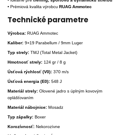
• Ideálne pre
tréning, športovú a dynamickú streľbu
• Prémiová kvalita výrobcu
RUAG Ammotec
Technické parametre
Výrobca:
RUAG Ammotec
Kaliber:
9×19 Parabellum / 9mm Luger
Typ strely:
TMJ (Total Metal Jacket)
Hmotnosť strely:
124 gr / 8 g
Úsťová rýchlosť (V0):
370 m/s
Úsťová energia (E0):
548 J
Materiál strely:
Olovené jadro s úplným kovovým
oplášťovaním
Materiál nábojnice:
Mosadz
Typ zápalky:
Boxer
Korozívnosť:
Nekorozívne