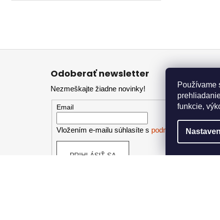
Z
á
Odoberať newsletter
p
Používame s
Nezmeškajte žiadne novinky!
ä
prehliadanie
t
funkcie, výk
Email
i
e
Vložením e-mailu súhlasíte s
podmienkami ochran
Nastaven
PRIHLÁSIŤ SA
Kontakt
Info