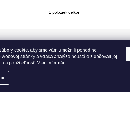
1
položiek celkom
O
v
l
á
d
a
úbory cookie, aby sme vám umožnili pohodlné
c
 webovej stránky a vďaka analýze neustále zlepšovali jej
i
on a použiteľnosť.
Viac informácií
e
p
y osobných údajov
r
ie
v
k
y
v
ý
p
i
rmácie pre vás
Instagram
s