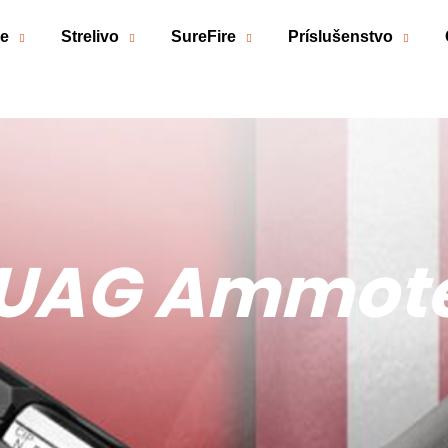
če
Strelivo
SureFire
Príslušenstvo
Čo potrebujete nájsť?
HĽADAŤ
Odporúčame
UAG Ammot