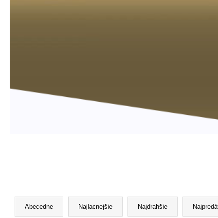
R
a
Abecedne
Najlacnejšie
Najdrahšie
Najpredá