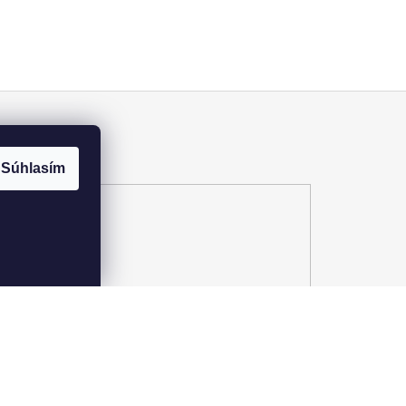
Súhlasím
Pozrite si katalóg 2025