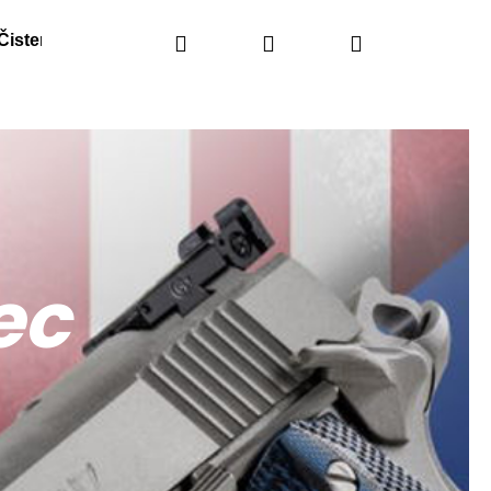
Čistenie
Náhradné diely
Hľadať
Prihlásenie
Obranné spreje
Nákupný
košík
ec